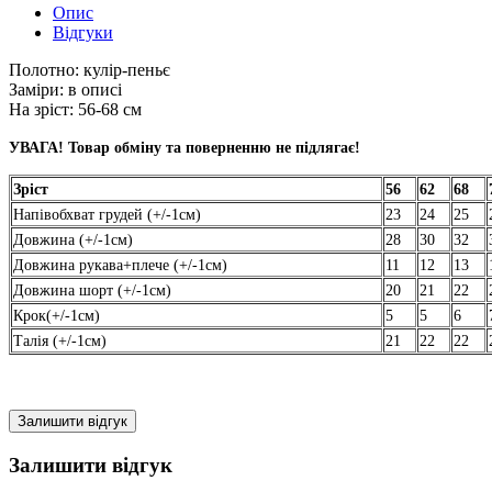
Опис
Відгуки
Полотно:
кулір-пеньє
Заміри:
в описі
На зріст:
56-68 см
УВАГА! Товар обміну та поверненню не підлягає!
Зріст
56
62
68
Напівобхват грудей (+/-1см)
23
24
25
Довжина (+/-1см)
28
30
32
Довжина рукава+плече (+/-1см)
11
12
13
Довжина шорт (+/-1см)
20
21
22
Крок(+/-1см)
5
5
6
Талія (+/-1см)
21
22
22
Залишити відгук
Залишити відгук