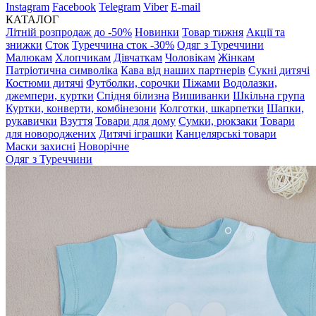
Instagram
Facebook
Telegram
Viber
E-mail
КАТАЛОГ
Літній розпродаж до -50%
Новинки
Товар тижня
Акції та
знижки
Сток
Туреччина сток -30%
Одяг з Туреччини
Малюкам
Хлопчикам
Дівчаткам
Чоловікам
Жінкам
Патріотична символіка
Кава від наших партнерів
Сукні дитячі
Костюми дитячі
Футболки, сорочки
Піжами
Водолазки,
джемпери, куртки
Спідня білизна
Вишиванки
Шкільна група
Куртки, конверти, комбінезони
Колготки, шкарпетки
Шапки,
рукавички
Взуття
Товари для дому
Сумки, рюкзаки
Товари
для новороджених
Дитячі іграшки
Канцелярські товари
Маски захисні
Новорічне
Одяг з Туреччини