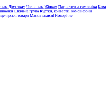
икам
Дівчаткам
Чоловікам
Жінкам
Патріотична символіка
Кава
иванки
Шкільна група
Куртки, конверти, комбінезони
целярські товари
Маски захисні
Новорічне