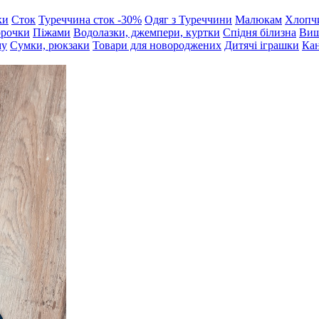
ки
Сток
Туреччина сток -30%
Одяг з Туреччини
Малюкам
Хлопч
орочки
Піжами
Водолазки, джемпери, куртки
Спідня білизна
Виш
му
Сумки, рюкзаки
Товари для новороджених
Дитячі іграшки
Кан