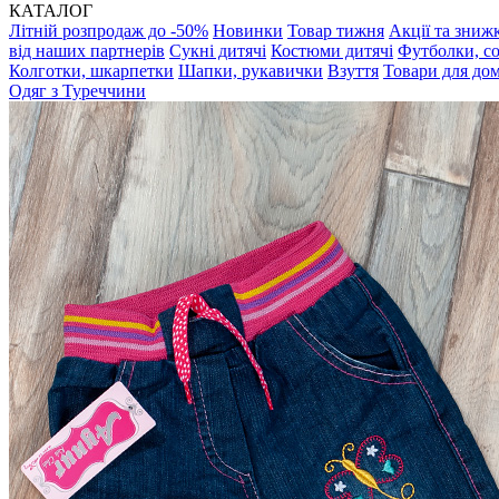
КАТАЛОГ
Літній розпродаж до -50%
Новинки
Товар тижня
Акції та зниж
від наших партнерів
Сукні дитячі
Костюми дитячі
Футболки, с
Колготки, шкарпетки
Шапки, рукавички
Взуття
Товари для до
Одяг з Туреччини