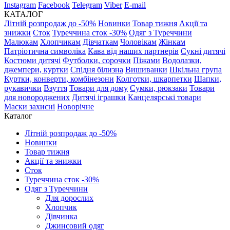
Instagram
Facebook
Telegram
Viber
E-mail
КАТАЛОГ
Літній розпродаж до -50%
Новинки
Товар тижня
Акції та
знижки
Сток
Туреччина сток -30%
Одяг з Туреччини
Малюкам
Хлопчикам
Дівчаткам
Чоловікам
Жінкам
Патріотична символіка
Кава від наших партнерів
Сукні дитячі
Костюми дитячі
Футболки, сорочки
Піжами
Водолазки,
джемпери, куртки
Спідня білизна
Вишиванки
Шкільна група
Куртки, конверти, комбінезони
Колготки, шкарпетки
Шапки,
рукавички
Взуття
Товари для дому
Сумки, рюкзаки
Товари
для новороджених
Дитячі іграшки
Канцелярські товари
Маски захисні
Новорічне
Каталог
Літній розпродаж до -50%
Новинки
Товар тижня
Акції та знижки
Сток
Туреччина сток -30%
Одяг з Туреччини
Для дорослих
Хлопчик
Дівчинка
Джинсовий одяг