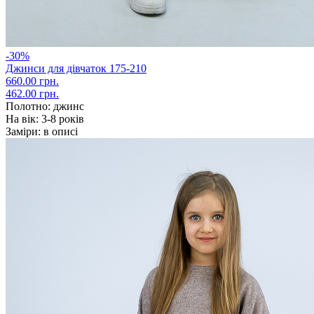
-30%
Джинси для дівчаток 175-210
660.00 грн.
462.00 грн.
Полотно:
джинс
На вік:
3-8 років
Заміри:
в описі