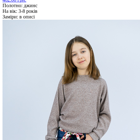
Полотно:
джинс
На вік:
3-8 років
Заміри:
в описі