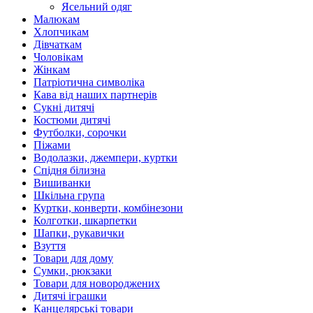
Ясельний одяг
Малюкам
Хлопчикам
Дівчаткам
Чоловікам
Жінкам
Патріотична символіка
Кава від наших партнерів
Сукні дитячі
Костюми дитячі
Футболки, сорочки
Піжами
Водолазки, джемпери, куртки
Спідня білизна
Вишиванки
Шкільна група
Куртки, конверти, комбінезони
Колготки, шкарпетки
Шапки, рукавички
Взуття
Товари для дому
Сумки, рюкзаки
Товари для новороджених
Дитячі іграшки
Канцелярські товари