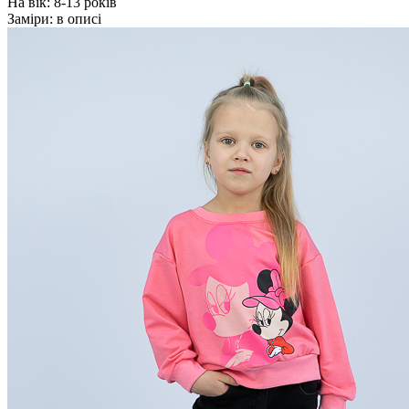
На вік:
8-13 років
Заміри:
в описі