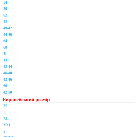
54
56
62
12
40-42
44-46
64
68
11
13
42-44
46-48
42-46
66
42-50
Європейський розмір
M
L
XL
XXL
S