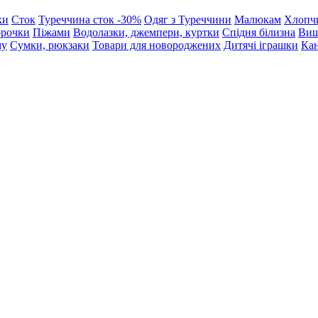
ки
Сток
Туреччина сток -30%
Одяг з Туреччини
Малюкам
Хлопч
орочки
Піжами
Водолазки, джемпери, куртки
Спідня білизна
Виш
му
Сумки, рюкзаки
Товари для новороджених
Дитячі іграшки
Кан