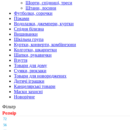
Шорти, спідниці, треси
Штани, лосини
Футболки, сорочки
Піжами
Водолазки, джемпери, куртки
Спідня білизна
Вишиванки
Шкільна група
Куртки, конверти, комбінезони
Колготки, шкарпетки
Шапки, рукавички
Взуття
Товари для дому
Сумки, рюкзаки
Товари для новороджених
Дитячі іграшки
Канцелярські товари
Маски захисні
Новорічне
Фільтр
Розмір
72
56