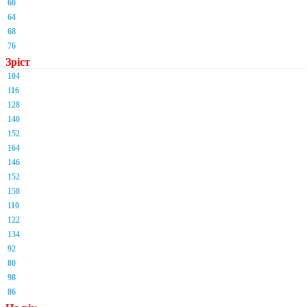
60
64
68
76
Зріст
104
116
128
140
152
164
146
152
158
110
122
134
92
80
98
86