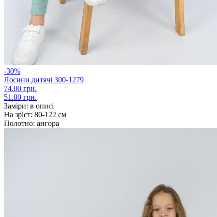
-30%
Лосини дитячі 300-1279
74.00 грн.
51.80 грн.
Заміри:
в описі
На зріст:
80-122 см
Полотно:
ангора