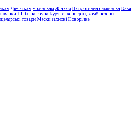
икам
Дівчаткам
Чоловікам
Жінкам
Патріотична символіка
Кава
иванки
Шкільна група
Куртки, конверти, комбінезони
целярські товари
Маски захисні
Новорічне