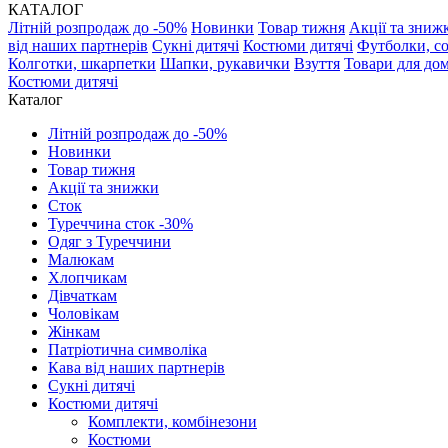
КАТАЛОГ
Літній розпродаж до -50%
Новинки
Товар тижня
Акції та зниж
від наших партнерів
Сукні дитячі
Костюми дитячі
Футболки, с
Колготки, шкарпетки
Шапки, рукавички
Взуття
Товари для до
Костюми дитячі
Каталог
Літній розпродаж до -50%
Новинки
Товар тижня
Акції та знижки
Сток
Туреччина сток -30%
Одяг з Туреччини
Малюкам
Хлопчикам
Дівчаткам
Чоловікам
Жінкам
Патріотична символіка
Кава від наших партнерів
Сукні дитячі
Костюми дитячі
Комплекти, комбінезони
Костюми