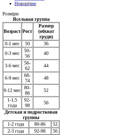
Новорічне
Розміри
Ясельная группа
Размер
Возраст
Рост
(обхват
груди)
0-1 мес
50
36
50-
0-3 мес
40
56
56-
3-6 мес
44
62
68-
6-9 мес
48
74
80-
9-12 мес
52
86
1-1,5
92-
56
года
98
Детская и подростковая
группы
1-2 года
80-86
52
2-3 года
92-98
56