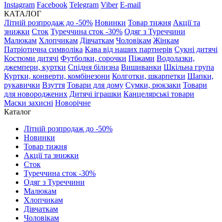
Instagram
Facebook
Telegram
Viber
E-mail
КАТАЛОГ
Літній розпродаж до -50%
Новинки
Товар тижня
Акції та
знижки
Сток
Туреччина сток -30%
Одяг з Туреччини
Малюкам
Хлопчикам
Дівчаткам
Чоловікам
Жінкам
Патріотична символіка
Кава від наших партнерів
Сукні дитячі
Костюми дитячі
Футболки, сорочки
Піжами
Водолазки,
джемпери, куртки
Спідня білизна
Вишиванки
Шкільна група
Куртки, конверти, комбінезони
Колготки, шкарпетки
Шапки,
рукавички
Взуття
Товари для дому
Сумки, рюкзаки
Товари
для новороджених
Дитячі іграшки
Канцелярські товари
Маски захисні
Новорічне
Каталог
Літній розпродаж до -50%
Новинки
Товар тижня
Акції та знижки
Сток
Туреччина сток -30%
Одяг з Туреччини
Малюкам
Хлопчикам
Дівчаткам
Чоловікам