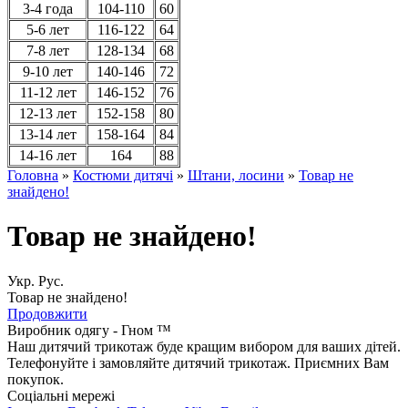
3-4 года
104-110
60
5-6 лет
116-122
64
7-8 лет
128-134
68
9-10 лет
140-146
72
11-12 лет
146-152
76
12-13 лет
152-158
80
13-14 лет
158-164
84
14-16 лет
164
88
Головна
»
Костюми дитячі
»
Штани, лосини
»
Товар не
знайдено!
Товар не знайдено!
Укр.
Рус.
Товар не знайдено!
Продовжити
Виробник одягу - Гном ™
Наш дитячий трикотаж буде кращим вибором для ваших дітей.
Телефонуйте і замовляйте дитячий трикотаж. Приємних Вам
покупок.
Соціальні мережі