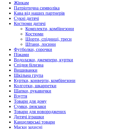
Жінкам
Патріотична символіка
Кава від наших партнерів
Сукні дитячі
Костюми дитячі
Комплекти, комбінезони
Костюми
Шорти, спідниці, треси
Штани, лосини
Футболки, сорочки
Піжами
Водолазки, джемпери, куртки
Спідня білизна
Вишиванки
Шкільна група
Куртки, конверти, комбінезони
Колготки, шкарпетки
Шапки, рукавички
Взуття
Товари для дому
Сумки, рюкзаки
Товари для новороджених
Дитячі іграшки
Канцелярські товари
Маски захисні