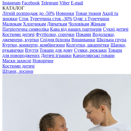
Instagram
Facebook
Telegram
Viber
E-mail
КАТАЛОГ
Літній розпродаж до -50%
Новинки
Товар тижня
Акції та
знижки
Сток
Туреччина сток -30%
Одяг з Туреччини
Малюкам
Хлопчикам
Дівчаткам
Чоловікам
Жінкам
Патріотична символіка
Кава від наших партнерів
Сукні дитячі
Костюми дитячі
Футболки, сорочки
Піжами
Водолазки,
джемпери, куртки
Спідня білизна
Вишиванки
Шкільна група
Куртки, конверти, комбінезони
Колготки, шкарпетки
Шапки,
рукавички
Взуття
Товари для дому
Сумки, рюкзаки
Товари
для новороджених
Дитячі іграшки
Канцелярські товари
Маски захисні
Новорічне
Костюми дитячі
Штани, лосини