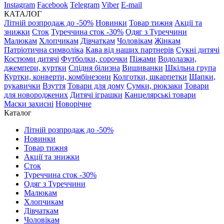
Instagram
Facebook
Telegram
Viber
E-mail
КАТАЛОГ
Літній розпродаж до -50%
Новинки
Товар тижня
Акції та
знижки
Сток
Туреччина сток -30%
Одяг з Туреччини
Малюкам
Хлопчикам
Дівчаткам
Чоловікам
Жінкам
Патріотична символіка
Кава від наших партнерів
Сукні дитячі
Костюми дитячі
Футболки, сорочки
Піжами
Водолазки,
джемпери, куртки
Спідня білизна
Вишиванки
Шкільна група
Куртки, конверти, комбінезони
Колготки, шкарпетки
Шапки,
рукавички
Взуття
Товари для дому
Сумки, рюкзаки
Товари
для новороджених
Дитячі іграшки
Канцелярські товари
Маски захисні
Новорічне
Каталог
Літній розпродаж до -50%
Новинки
Товар тижня
Акції та знижки
Сток
Туреччина сток -30%
Одяг з Туреччини
Малюкам
Хлопчикам
Дівчаткам
Чоловікам