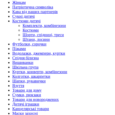
Жінкам
Патріотична символіка
Кава від наших партнерів
Сукні дитячі
Костюми дитячі
Комплекти, комбінезони
Костюми
Шорти, спідниці, треси
Штани, лосини
Футболки, сорочки
Піжами
Водолазки, джемпери, куртки
Спідня білизна
Вишиванки
Шкільна група
Куртки, конверти, комбінезони
Колготки, шкарпетки
Шапки, рукавички
Взуття
Товари для дому
Сумки, рюкзаки
Товари для новороджених
Дитячі іграшки
Канцелярські товари
Маски захисні