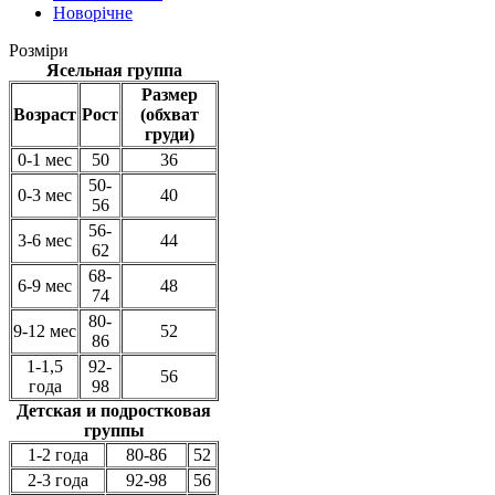
Новорічне
Розміри
Ясельная группа
Размер
Возраст
Рост
(обхват
груди)
0-1 мес
50
36
50-
0-3 мес
40
56
56-
3-6 мес
44
62
68-
6-9 мес
48
74
80-
9-12 мес
52
86
1-1,5
92-
56
года
98
Детская и подростковая
группы
1-2 года
80-86
52
2-3 года
92-98
56