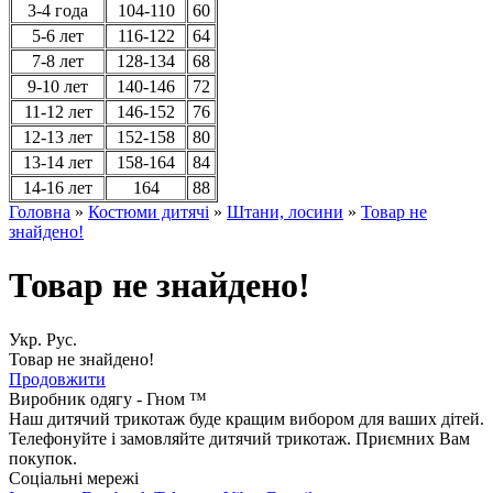
3-4 года
104-110
60
5-6 лет
116-122
64
7-8 лет
128-134
68
9-10 лет
140-146
72
11-12 лет
146-152
76
12-13 лет
152-158
80
13-14 лет
158-164
84
14-16 лет
164
88
Головна
»
Костюми дитячі
»
Штани, лосини
»
Товар не
знайдено!
Товар не знайдено!
Укр.
Рус.
Товар не знайдено!
Продовжити
Виробник одягу - Гном ™
Наш дитячий трикотаж буде кращим вибором для ваших дітей.
Телефонуйте і замовляйте дитячий трикотаж. Приємних Вам
покупок.
Соціальні мережі