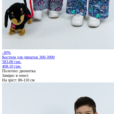
-30%
Костюм для дівчаток 300-3990
583.00 грн.
408.10 грн.
Полотно:
двонитка
Заміри:
в описі
На зріст:
80-110 см