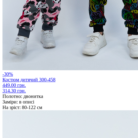
-30%
Костюм дитячий 300-458
449.00 грн.
314.30 грн.
Полотно:
двонитка
Заміри:
в описі
На зріст:
80-122 см