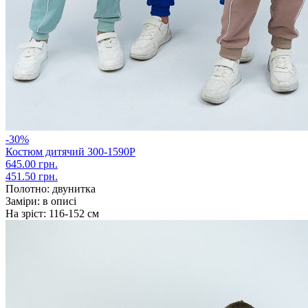
-30%
Костюм дитячий 300-1590Р
645.00 грн.
451.50 грн.
Полотно:
двунитка
Заміри:
в описі
На зріст:
116-152 см