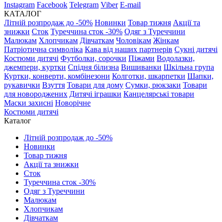
Instagram
Facebook
Telegram
Viber
E-mail
КАТАЛОГ
Літній розпродаж до -50%
Новинки
Товар тижня
Акції та
знижки
Сток
Туреччина сток -30%
Одяг з Туреччини
Малюкам
Хлопчикам
Дівчаткам
Чоловікам
Жінкам
Патріотична символіка
Кава від наших партнерів
Сукні дитячі
Костюми дитячі
Футболки, сорочки
Піжами
Водолазки,
джемпери, куртки
Спідня білизна
Вишиванки
Шкільна група
Куртки, конверти, комбінезони
Колготки, шкарпетки
Шапки,
рукавички
Взуття
Товари для дому
Сумки, рюкзаки
Товари
для новороджених
Дитячі іграшки
Канцелярські товари
Маски захисні
Новорічне
Костюми дитячі
Каталог
Літній розпродаж до -50%
Новинки
Товар тижня
Акції та знижки
Сток
Туреччина сток -30%
Одяг з Туреччини
Малюкам
Хлопчикам
Дівчаткам