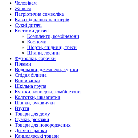
Чоловікам
Жінкам
Патріотична символіка
Кава від наших партнерів
Сукні дитячі
Костюми дитячі
Комплекти, комбінезони
Костюми
Шорти, спідниці, треси
Штани, лосини
Футболки, сорочки
Піжами
Водолазки, джемпери, куртки
Спідня білизна
Вишиванки
Шкільна група
Куртки, конверти, комбінезони
Колготки, шкарпетки
Шапки, рукавички
Взуття
Товари для дому
Сумки, рюкзаки
Товари для новороджених
Дитячі іграшки
Канцелярські товари