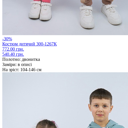
-30%
Костюм дитячий 300-1267К
772.00 грн.
540.40 грн.
Полотно:
двонитка
Заміри:
в описі
На зріст:
104-146 см