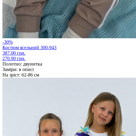
-30%
Костюм ясельний 300-943
387.00 грн.
270.90 грн.
Полотно:
двунитка
Заміри:
в описі
На зріст:
62-86 см