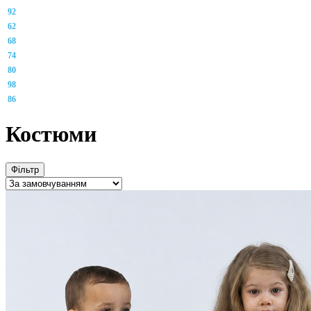
92
62
68
74
80
98
86
Костюми
Фільтр