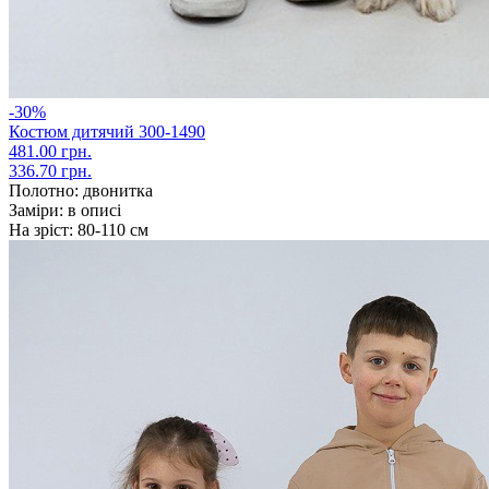
-30%
Костюм дитячий 300-1490
481.00 грн.
336.70 грн.
Полотно:
двонитка
Заміри:
в описі
На зріст:
80-110 см