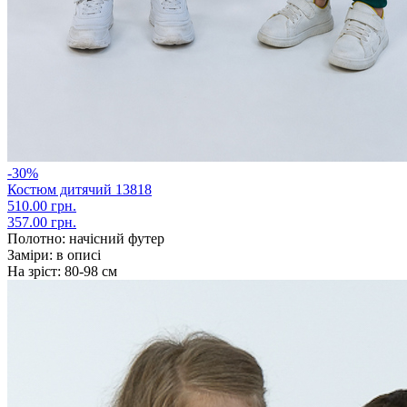
-30%
Костюм дитячий 13818
510.00 грн.
357.00 грн.
Полотно:
начісний футер
Заміри:
в описі
На зріст:
80-98 см