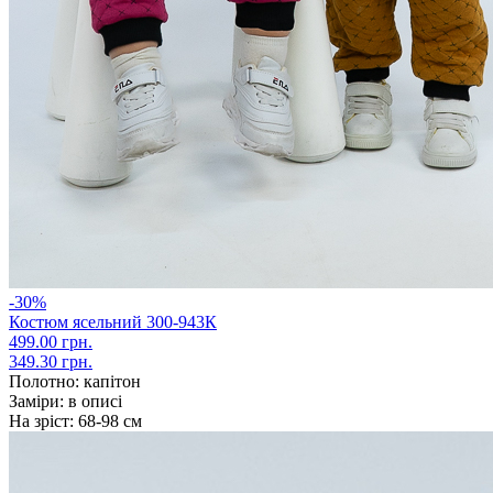
-30%
Костюм ясельний 300-943К
499.00 грн.
349.30 грн.
Полотно:
капітон
Заміри:
в описі
На зріст:
68-98 см