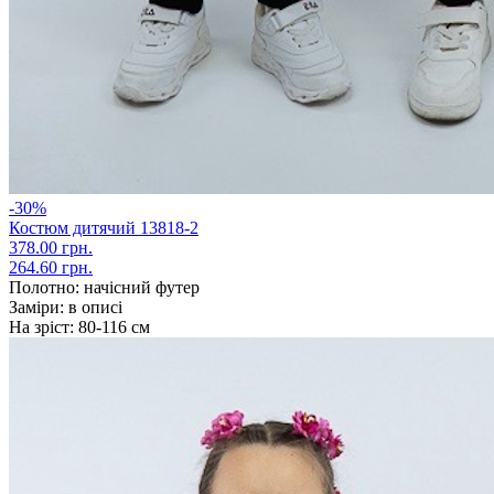
-30%
Костюм дитячий 13818-2
378.00 грн.
264.60 грн.
Полотно:
начісний футер
Заміри:
в описі
На зріст:
80-116 см