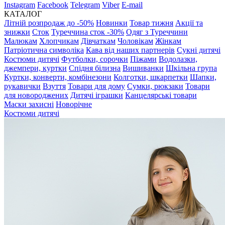
Instagram
Facebook
Telegram
Viber
E-mail
КАТАЛОГ
Літній розпродаж до -50%
Новинки
Товар тижня
Акції та
знижки
Сток
Туреччина сток -30%
Одяг з Туреччини
Малюкам
Хлопчикам
Дівчаткам
Чоловікам
Жінкам
Патріотична символіка
Кава від наших партнерів
Сукні дитячі
Костюми дитячі
Футболки, сорочки
Піжами
Водолазки,
джемпери, куртки
Спідня білизна
Вишиванки
Шкільна група
Куртки, конверти, комбінезони
Колготки, шкарпетки
Шапки,
рукавички
Взуття
Товари для дому
Сумки, рюкзаки
Товари
для новороджених
Дитячі іграшки
Канцелярські товари
Маски захисні
Новорічне
Костюми дитячі