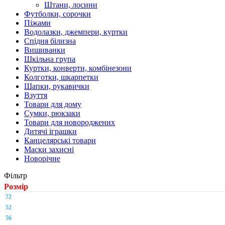
Штани, лосини
Футболки, сорочки
Піжами
Водолазки, джемпери, куртки
Спідня білизна
Вишиванки
Шкільна група
Куртки, конверти, комбінезони
Колготки, шкарпетки
Шапки, рукавички
Взуття
Товари для дому
Сумки, рюкзаки
Товари для новороджених
Дитячі іграшки
Канцелярські товари
Маски захисні
Новорічне
Фільтр
Розмір
72
52
56