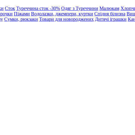
ки
Сток
Туреччина сток -30%
Одяг з Туреччини
Малюкам
Хлопч
орочки
Піжами
Водолазки, джемпери, куртки
Спідня білизна
Виш
му
Сумки, рюкзаки
Товари для новороджених
Дитячі іграшки
Кан