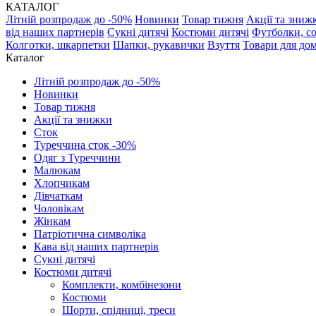
КАТАЛОГ
Літній розпродаж до -50%
Новинки
Товар тижня
Акції та зниж
від наших партнерів
Сукні дитячі
Костюми дитячі
Футболки, с
Колготки, шкарпетки
Шапки, рукавички
Взуття
Товари для до
Каталог
Літній розпродаж до -50%
Новинки
Товар тижня
Акції та знижки
Сток
Туреччина сток -30%
Одяг з Туреччини
Малюкам
Хлопчикам
Дівчаткам
Чоловікам
Жінкам
Патріотична символіка
Кава від наших партнерів
Сукні дитячі
Костюми дитячі
Комплекти, комбінезони
Костюми
Шорти, спідниці, треси