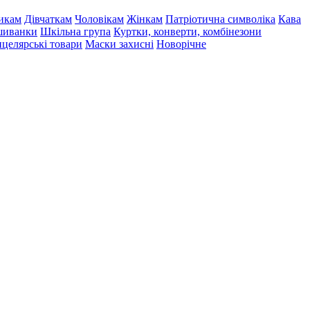
икам
Дівчаткам
Чоловікам
Жінкам
Патріотична символіка
Кава
иванки
Шкільна група
Куртки, конверти, комбінезони
целярські товари
Маски захисні
Новорічне