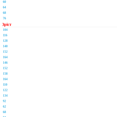
60
64
68
76
Зріст
104
116
128
140
152
164
146
152
158
164
110
122
134
92
62
68