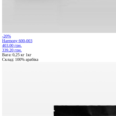
-20%
Harmony 600-003
403.00 грн.
339.20 грн.
Вага:
0,25 кг 1кг
Склад:
100% арабіка