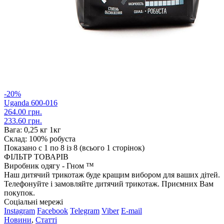
-20%
Uganda 600-016
264.00 грн.
233.60 грн.
Вага:
0,25 кг 1кг
Склад:
100% робуста
Показано с 1 по 8 із 8 (всього 1 сторінок)
ФІЛЬТР ТОВАРІВ
Виробник одягу - Гном ™
Наш дитячий трикотаж буде кращим вибором для ваших дітей.
Телефонуйте і замовляйте дитячий трикотаж. Приємних Вам
покупок.
Соціальні мережі
Instagram
Facebook
Telegram
Viber
E-mail
Новини
,
Статті