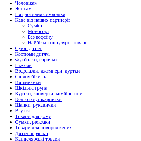
Чоловікам
Жінкам
Патріотична символіка
Кава від наших партнерів
Суміш
Моносорт
Без кофеїну
Найбільш популярні товари
Сукні дитячі
Костюми дитячі
Футболки, сорочки
Піжами
Водолазки, джемпери, куртки
Спідня білизна
Вишиванки
Шкільна група
Куртки, конверти, комбінезони
Колготки, шкарпетки
Шапки, рукавички
Взуття
Товари для дому
Сумки, рюкзаки
Товари для новороджених
Дитячі іграшки
Канцелярські товари