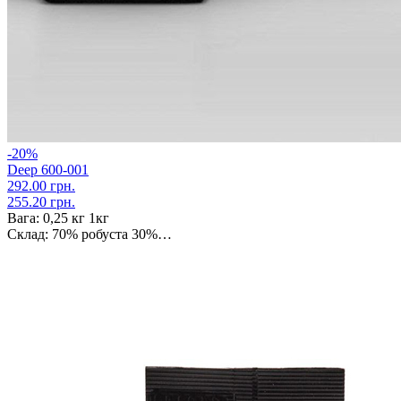
-20%
Deep 600-001
292.00 грн.
255.20 грн.
Вага:
0,25 кг 1кг
Склад:
70% робуста 30%…