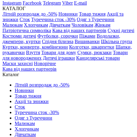
Instagram
Facebook
Telegram
Viber
E-mail
КАТАЛОГ
Літній розпродаж до -50%
Новинки
Товар тижня
Акції та
знижки
Сток
Туреччина сток -30%
Одяг з Туреччини
Малюкам
Хлопчикам
Дівчаткам
Чоловікам
Жінкам
Патріотична символіка
Кава від наших партнерів
Сукні дитячі
Костюми дитячі
Футболки, сорочки
Піжами
Водолазки,
джемпери, куртки
Спідня білизна
Вишиванки
Шкільна група
Куртки, конверти, комбінезони
Колготки, шкарпетки
Шапки,
рукавички
Взуття
Товари для дому
Сумки, рюкзаки
Товари
для новороджених
Дитячі іграшки
Канцелярські товари
Маски захисні
Новорічне
Кава від наших партнерів
Каталог
Літній розпродаж до -50%
Новинки
Товар тижня
Акції та знижки
Сток
Туреччина сток -30%
Одяг з Туреччини
Малюкам
Хлопчикам
Дівчаткам