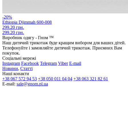
-20%
Ethiopia Djimmah 600-008
299.20 грн.
299.20 грн.
Виробник одягу - Гном ™
Наш дитячий трикотаж буде кращим вибором для ваших дітей.
Телефонуйте і замовляйте дитячий трикотаж. Приємних Вам
покупок.
Соціальні мережі
Instagram
Facebook
Telegram
Viber
E-mail
Новини
,
Статті
Наші конакти
+38 067 572 94 53
+38 050 011 04 04
+38 063 321 82 61
E-mail:
sale@gnom.pl.ua