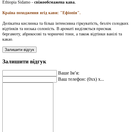
Ethiopia Sidamo
-
свіжообсмажена кава.
Країна походження ягід кави: "Ефіопія".
Делікатна кислинка та більш інтенсивна гіркуватість, безліч солодких
відтінків та низька солоність. В ароматі виділяється присмак
бергамоту, абрикосові та чорничні тони, а також відтінки ванілі та
какао.
Залишити відгук
Залишити відгук
Ваше Ім’я:
Ваш телефон: (0xx) x...