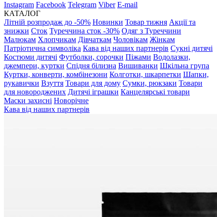
Instagram
Facebook
Telegram
Viber
E-mail
КАТАЛОГ
Літній розпродаж до -50%
Новинки
Товар тижня
Акції та
знижки
Сток
Туреччина сток -30%
Одяг з Туреччини
Малюкам
Хлопчикам
Дівчаткам
Чоловікам
Жінкам
Патріотична символіка
Кава від наших партнерів
Сукні дитячі
Костюми дитячі
Футболки, сорочки
Піжами
Водолазки,
джемпери, куртки
Спідня білизна
Вишиванки
Шкільна група
Куртки, конверти, комбінезони
Колготки, шкарпетки
Шапки,
рукавички
Взуття
Товари для дому
Сумки, рюкзаки
Товари
для новороджених
Дитячі іграшки
Канцелярські товари
Маски захисні
Новорічне
Кава від наших партнерів