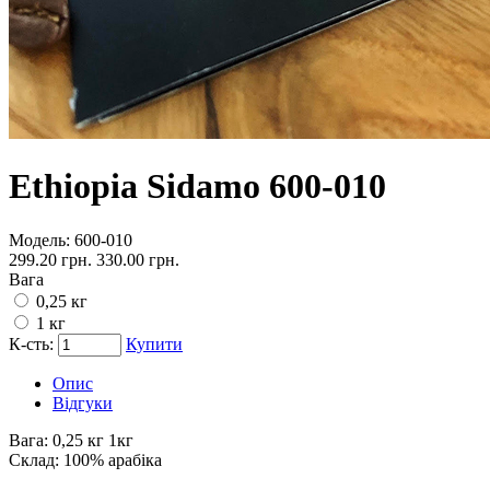
Ethiopia Sidamo 600-010
Модель:
600-010
299.20 грн.
330.00 грн.
Вага
0,25 кг
1 кг
К-сть:
Купити
Опис
Відгуки
Вага:
0,25 кг 1кг
Склад:
100% арабіка