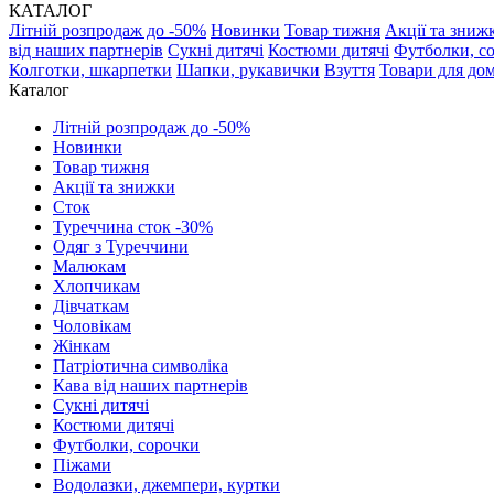
КАТАЛОГ
Літній розпродаж до -50%
Новинки
Товар тижня
Акції та зниж
від наших партнерів
Сукні дитячі
Костюми дитячі
Футболки, с
Колготки, шкарпетки
Шапки, рукавички
Взуття
Товари для до
Каталог
Літній розпродаж до -50%
Новинки
Товар тижня
Акції та знижки
Сток
Туреччина сток -30%
Одяг з Туреччини
Малюкам
Хлопчикам
Дівчаткам
Чоловікам
Жінкам
Патріотична символіка
Кава від наших партнерів
Сукні дитячі
Костюми дитячі
Футболки, сорочки
Піжами
Водолазки, джемпери, куртки