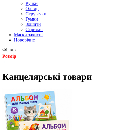
Ручки
Олівці
Стругачки
Гумки
Зошити
Стрижні
Маски захисні
Новорічне
Фільтр
Розмір
1
Канцелярські товари