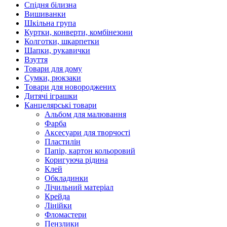
Спідня білизна
Вишиванки
Шкільна група
Куртки, конверти, комбінезони
Колготки, шкарпетки
Шапки, рукавички
Взуття
Товари для дому
Сумки, рюкзаки
Товари для новороджених
Дитячі іграшки
Канцелярські товари
Альбом для малювання
Фарба
Аксесуари для творчості
Пластилін
Папір, картон кольоровий
Коригуюча рідина
Клей
Обкладинки
Лічильний матеріал
Крейда
Лінійки
Фломастери
Пензлики