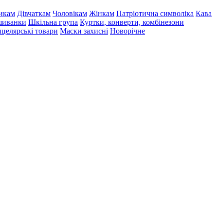
икам
Дівчаткам
Чоловікам
Жінкам
Патріотична символіка
Кава
иванки
Шкільна група
Куртки, конверти, комбінезони
целярські товари
Маски захисні
Новорічне