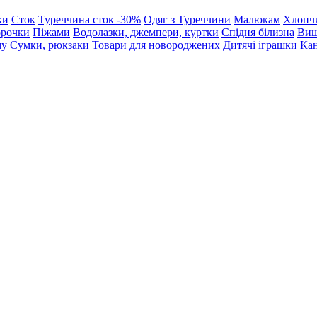
ки
Сток
Туреччина сток -30%
Одяг з Туреччини
Малюкам
Хлопч
орочки
Піжами
Водолазки, джемпери, куртки
Спідня білизна
Виш
му
Сумки, рюкзаки
Товари для новороджених
Дитячі іграшки
Кан