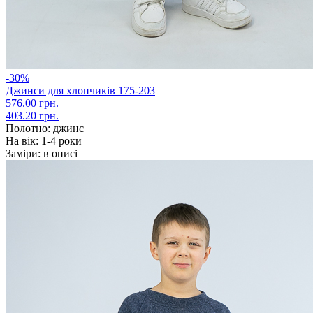
-30%
Джинси для хлопчиків 175-203
576.00 грн.
403.20 грн.
Полотно:
джинс
На вік:
1-4 роки
Заміри:
в описі