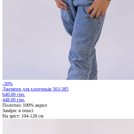
-30%
Джемпер для хлопчиків 503-385
640.00 грн.
448.00 грн.
Полотно:
100% акрил
Заміри:
в описі
На зріст:
104-128 см