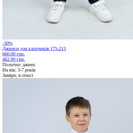
-30%
Джинси для хлопчиків 175-213
660.00 грн.
462.00 грн.
Полотно:
джинс
На вік:
3-7 років
Заміри:
в описі