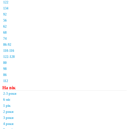
122
134
92
56
62
68
74
86-92
110-116
122-128
80
98
86
112
На вік
2-3 роки
6 міс
1 рік
2 роки
3 роки
4 роки