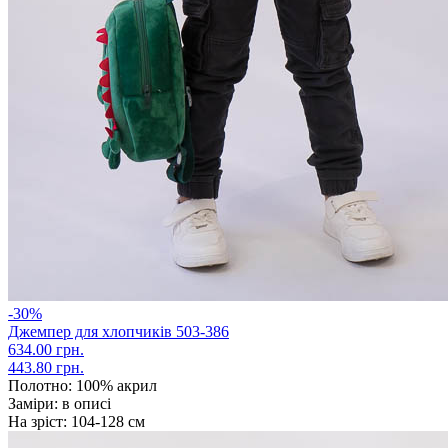
-30%
Джемпер для хлопчиків 503-386
634.00 грн.
443.80 грн.
Полотно:
100% акрил
Заміри:
в описі
На зріст:
104-128 см