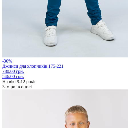
-30%
Джинси для хлопчиків 175-221
780.00 грн.
546.00 грн.
На вік:
9-12 років
Заміри:
в описі