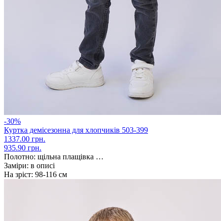
-30%
Куртка демісезонна для хлопчиків 503-399
1337.00 грн.
935.90 грн.
Полотно:
щільна плащівка …
Заміри:
в описі
На зріст:
98-116 см