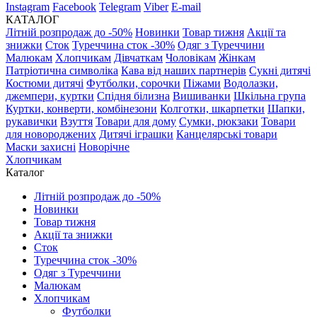
Instagram
Facebook
Telegram
Viber
E-mail
КАТАЛОГ
Літній розпродаж до -50%
Новинки
Товар тижня
Акції та
знижки
Сток
Туреччина сток -30%
Одяг з Туреччини
Малюкам
Хлопчикам
Дівчаткам
Чоловікам
Жінкам
Патріотична символіка
Кава від наших партнерів
Сукні дитячі
Костюми дитячі
Футболки, сорочки
Піжами
Водолазки,
джемпери, куртки
Спідня білизна
Вишиванки
Шкільна група
Куртки, конверти, комбінезони
Колготки, шкарпетки
Шапки,
рукавички
Взуття
Товари для дому
Сумки, рюкзаки
Товари
для новороджених
Дитячі іграшки
Канцелярські товари
Маски захисні
Новорічне
Хлопчикам
Каталог
Літній розпродаж до -50%
Новинки
Товар тижня
Акції та знижки
Сток
Туреччина сток -30%
Одяг з Туреччини
Малюкам
Хлопчикам
Футболки