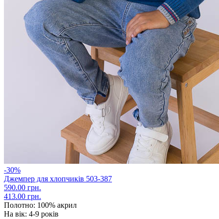
-30%
Джемпер для хлопчиків 503-387
590.00 грн.
413.00 грн.
Полотно:
100% акрил
На вік:
4-9 років