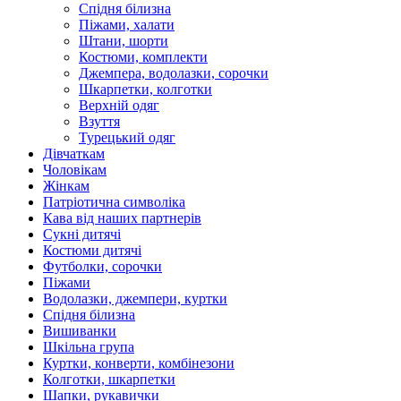
Спідня білизна
Піжами, халати
Штани, шорти
Костюми, комплекти
Джемпера, водолазки, сорочки
Шкарпетки, колготки
Верхній одяг
Взуття
Турецький одяг
Дівчаткам
Чоловікам
Жінкам
Патріотична символіка
Кава від наших партнерів
Сукні дитячі
Костюми дитячі
Футболки, сорочки
Піжами
Водолазки, джемпери, куртки
Спідня білизна
Вишиванки
Шкільна група
Куртки, конверти, комбінезони
Колготки, шкарпетки
Шапки, рукавички