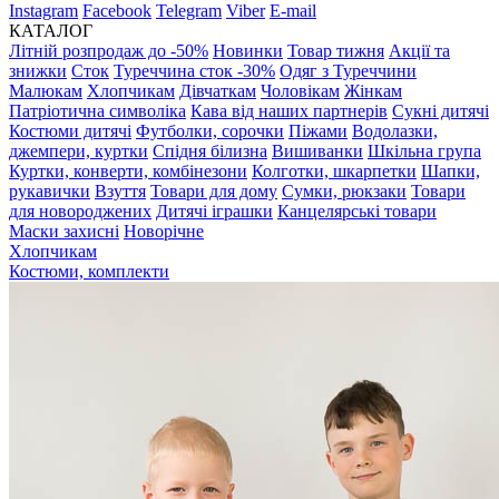
Instagram
Facebook
Telegram
Viber
E-mail
КАТАЛОГ
Літній розпродаж до -50%
Новинки
Товар тижня
Акції та
знижки
Сток
Туреччина сток -30%
Одяг з Туреччини
Малюкам
Хлопчикам
Дівчаткам
Чоловікам
Жінкам
Патріотична символіка
Кава від наших партнерів
Сукні дитячі
Костюми дитячі
Футболки, сорочки
Піжами
Водолазки,
джемпери, куртки
Спідня білизна
Вишиванки
Шкільна група
Куртки, конверти, комбінезони
Колготки, шкарпетки
Шапки,
рукавички
Взуття
Товари для дому
Сумки, рюкзаки
Товари
для новороджених
Дитячі іграшки
Канцелярські товари
Маски захисні
Новорічне
Хлопчикам
Костюми, комплекти