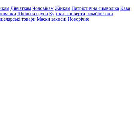
икам
Дівчаткам
Чоловікам
Жінкам
Патріотична символіка
Кава
иванки
Шкільна група
Куртки, конверти, комбінезони
целярські товари
Маски захисні
Новорічне