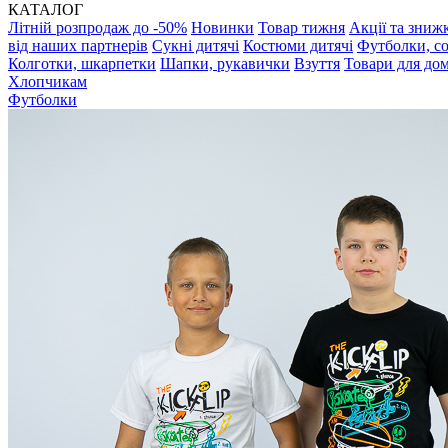
КАТАЛОГ
Літній розпродаж до -50%
Новинки
Товар тижня
Акції та зниж
від наших партнерів
Сукні дитячі
Костюми дитячі
Футболки, с
Колготки, шкарпетки
Шапки, рукавички
Взуття
Товари для до
Хлопчикам
Футболки