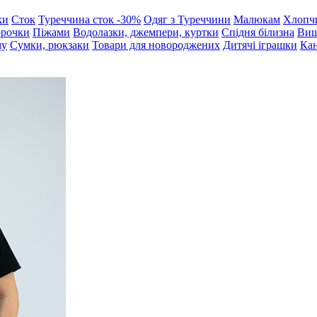
ки
Сток
Туреччина сток -30%
Одяг з Туреччини
Малюкам
Хлопч
орочки
Піжами
Водолазки, джемпери, куртки
Спідня білизна
Виш
му
Сумки, рюкзаки
Товари для новороджених
Дитячі іграшки
Кан