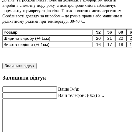
до тіла. Гігроскопічність полотна дозволяє з комфортом носити
вироби в спекотну пору року, а повітропроникність забезпечує
нормальну терморегуляцію тіла. Також полотно є антиалергенним.
Особливості догляду за виробом – це ручне прання або машинне в
делікатному режимі при температурі 30-40°C.
Розмір
52
56
60
6
Ширина виробу (+/-1см)
20
21
22
2
Висота сидіння (+/-1см)
16
17
18
1
Залишити відгук
Залишити відгук
Ваше Ім’я:
Ваш телефон: (0xx) x...