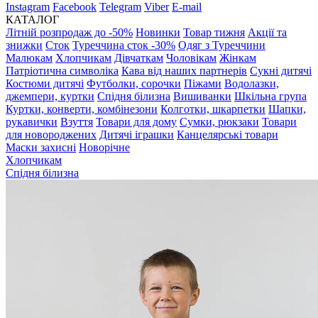
Instagram
Facebook
Telegram
Viber
E-mail
КАТАЛОГ
Літній розпродаж до -50%
Новинки
Товар тижня
Акції та
знижки
Сток
Туреччина сток -30%
Одяг з Туреччини
Малюкам
Хлопчикам
Дівчаткам
Чоловікам
Жінкам
Патріотична символіка
Кава від наших партнерів
Сукні дитячі
Костюми дитячі
Футболки, сорочки
Піжами
Водолазки,
джемпери, куртки
Спідня білизна
Вишиванки
Шкільна група
Куртки, конверти, комбінезони
Колготки, шкарпетки
Шапки,
рукавички
Взуття
Товари для дому
Сумки, рюкзаки
Товари
для новороджених
Дитячі іграшки
Канцелярські товари
Маски захисні
Новорічне
Хлопчикам
Спідня білизна