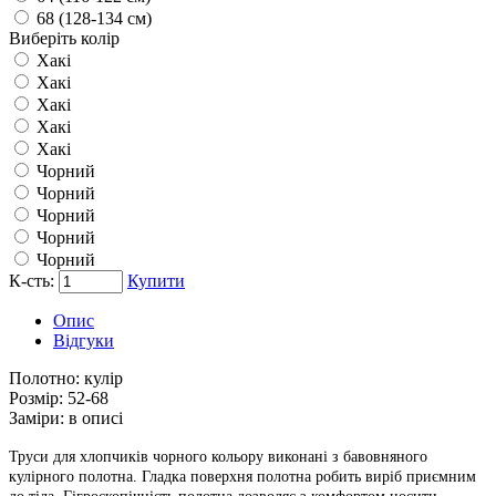
68 (128-134 см)
Виберіть колір
Хакі
Хакі
Хакі
Хакі
Хакі
Чорний
Чорний
Чорний
Чорний
Чорний
К-сть:
Купити
Опис
Відгуки
Полотно:
кулір
Розмір:
52-68
Заміри:
в описі
Труси для хлопчиків чорного кольору виконані з бавовняного
кулірного полотна. Гладка поверхня полотна робить виріб приємним