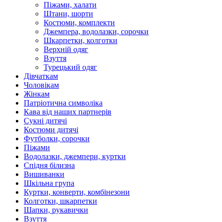
Піжами, халати
Штани, шорти
Костюми, комплекти
Джемпера, водолазки, сорочки
Шкарпетки, колготки
Верхній одяг
Взуття
Турецький одяг
Дівчаткам
Чоловікам
Жінкам
Патріотична символіка
Кава від наших партнерів
Сукні дитячі
Костюми дитячі
Футболки, сорочки
Піжами
Водолазки, джемпери, куртки
Спідня білизна
Вишиванки
Шкільна група
Куртки, конверти, комбінезони
Колготки, шкарпетки
Шапки, рукавички
Взуття