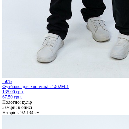
-50%
Футболка для хлопчиків 1402М-1
135.00 грн.
67.50 грн.
Полотно:
кулір
Заміри:
в описі
На зріст:
92-134 см