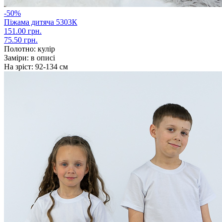
-50%
Піжама дитяча 5303К
151.00 грн.
75.50 грн.
Полотно:
кулір
Заміри:
в описі
На зріст:
92-134 см