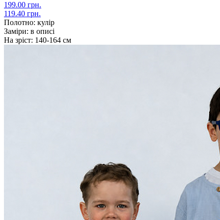
199.00 грн.
119.40 грн.
Полотно:
кулір
Заміри:
в описі
На зріст:
140-164 см