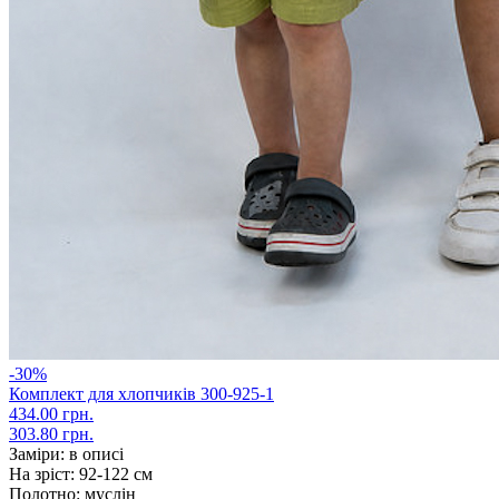
-30%
Комплект для хлопчиків 300-925-1
434.00 грн.
303.80 грн.
Заміри:
в описі
На зріст:
92-122 см
Полотно:
муслін