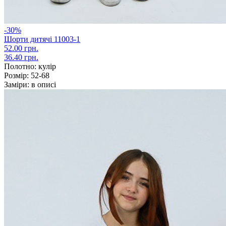
-30%
Шорти дитячі 11003-1
52.00 грн.
36.40 грн.
Полотно:
кулір
Розмір:
52-68
Заміри:
в описі