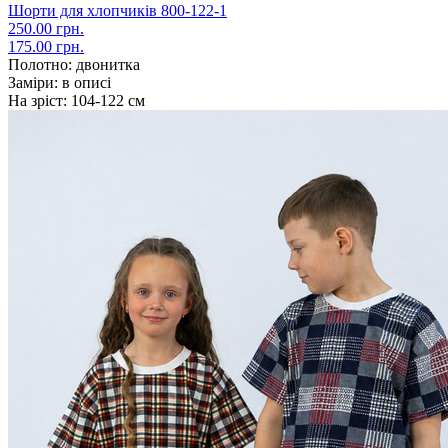
Шорти для хлопчиків 800-122-1
250.00 грн.
175.00 грн.
Полотно:
двонитка
Заміри:
в описі
На зріст:
104-122 см