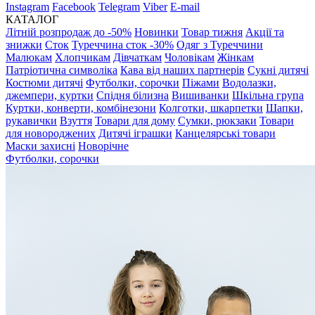
Instagram
Facebook
Telegram
Viber
E-mail
КАТАЛОГ
Літній розпродаж до -50%
Новинки
Товар тижня
Акції та
знижки
Сток
Туреччина сток -30%
Одяг з Туреччини
Малюкам
Хлопчикам
Дівчаткам
Чоловікам
Жінкам
Патріотична символіка
Кава від наших партнерів
Сукні дитячі
Костюми дитячі
Футболки, сорочки
Піжами
Водолазки,
джемпери, куртки
Спідня білизна
Вишиванки
Шкільна група
Куртки, конверти, комбінезони
Колготки, шкарпетки
Шапки,
рукавички
Взуття
Товари для дому
Сумки, рюкзаки
Товари
для новороджених
Дитячі іграшки
Канцелярські товари
Маски захисні
Новорічне
Футболки, сорочки