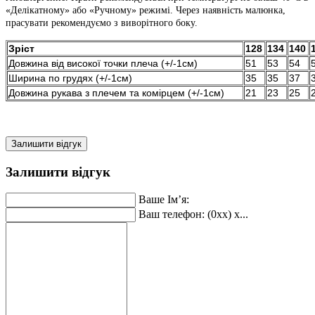
«Делікатному» або «Ручному» режимі. Через наявність малюнка,
прасувати рекомендуємо з виворітного боку.
Зріст
128
134
140
Довжина від високої точки плеча (+/-1см)
51
53
54
Ширина по грудях (+/-1см)
35
35
37
Довжина рукава з плечем та комірцем (+/-1см)
21
23
25
Залишити відгук
Залишити відгук
Ваше Ім’я:
Ваш телефон: (0xx) x...