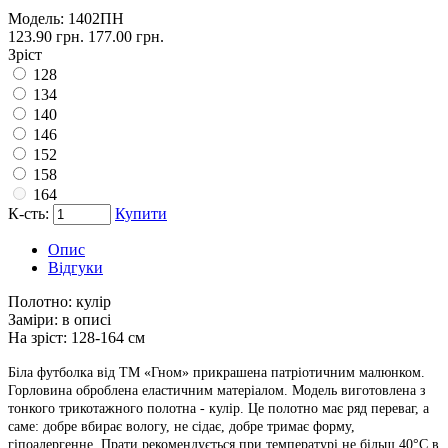
Модель:
1402ПН
123.90 грн.
177.00 грн.
Зріст
128
134
140
146
152
158
164
К-сть:
Купити
Опис
Відгуки
Полотно:
кулір
Заміри:
в описі
На зріст:
128-164 см
Біла футболка від ТМ «Гном» прикрашена патріотичним малюнком.
Горловина оброблена еластичним матеріалом. Модель виготовлена з
тонкого трикотажного полотна - кулір. Це полотно має ряд переваг, а
саме: добре вбирає вологу, не сідає, добре тримає форму,
гіпоалергенне. Прати рекомендується при температурі не більш 40°C в