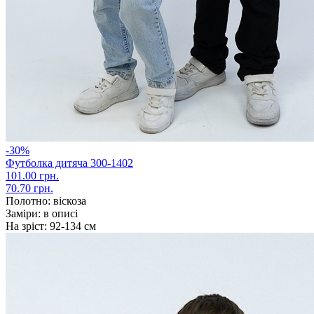
-30%
Футболка дитяча 300-1402
101.00 грн.
70.70 грн.
Полотно:
віскоза
Заміри:
в описі
На зріст:
92-134 см