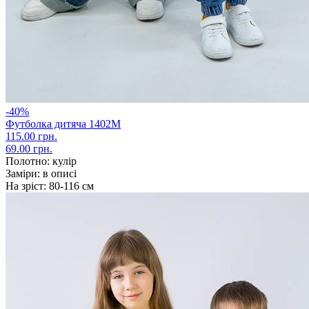
-40%
Футболка дитяча 1402М
115.00 грн.
69.00 грн.
Полотно:
кулір
Заміри:
в описі
На зріст:
80-116 см