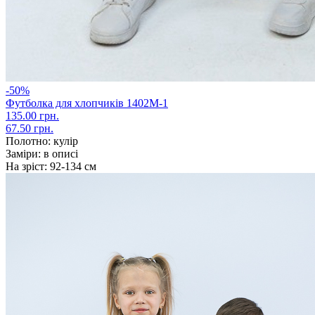
-50%
Футболка для хлопчиків 1402М-1
135.00 грн.
67.50 грн.
Полотно:
кулір
Заміри:
в описі
На зріст:
92-134 см