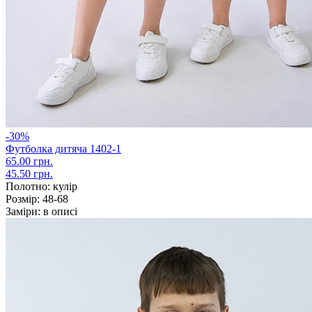
-30%
Футболка дитяча 1402-1
65.00 грн.
45.50 грн.
Полотно:
кулір
Розмір:
48-68
Заміри:
в описі