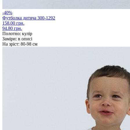
-40%
Футболка дитяча 300-1292
158.00 грн.
94.80 грн.
Полотно:
кулір
Заміри:
в описі
На зріст:
80-98 см