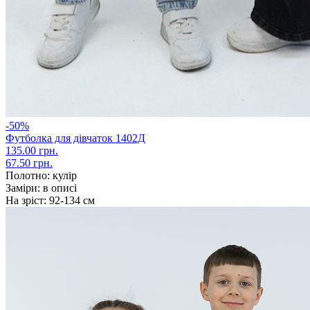
-50%
Футболка для дівчаток 1402Д
135.00 грн.
67.50 грн.
Полотно:
кулір
Заміри:
в описі
На зріст:
92-134 см