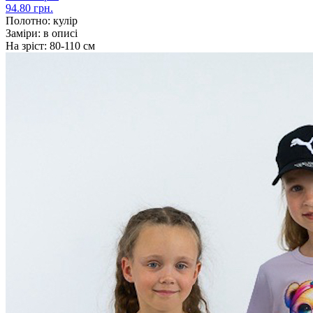
94.80 грн.
Полотно:
кулір
Заміри:
в описі
На зріст:
80-110 см