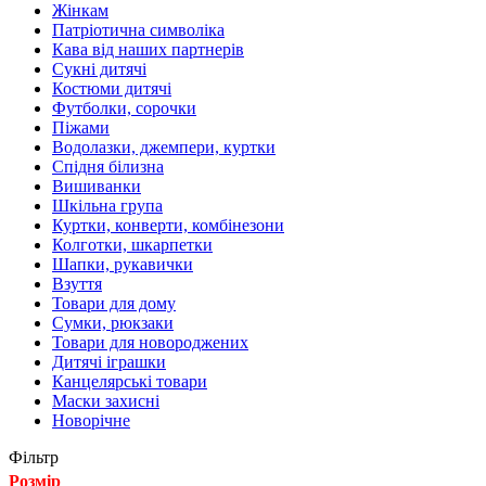
Жінкам
Патріотична символіка
Кава від наших партнерів
Сукні дитячі
Костюми дитячі
Футболки, сорочки
Піжами
Водолазки, джемпери, куртки
Спідня білизна
Вишиванки
Шкільна група
Куртки, конверти, комбінезони
Колготки, шкарпетки
Шапки, рукавички
Взуття
Товари для дому
Сумки, рюкзаки
Товари для новороджених
Дитячі іграшки
Канцелярські товари
Маски захисні
Новорічне
Фільтр
Розмір