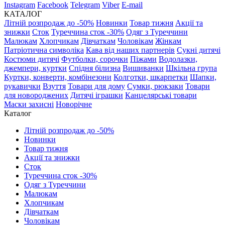
Instagram
Facebook
Telegram
Viber
E-mail
КАТАЛОГ
Літній розпродаж до -50%
Новинки
Товар тижня
Акції та
знижки
Сток
Туреччина сток -30%
Одяг з Туреччини
Малюкам
Хлопчикам
Дівчаткам
Чоловікам
Жінкам
Патріотична символіка
Кава від наших партнерів
Сукні дитячі
Костюми дитячі
Футболки, сорочки
Піжами
Водолазки,
джемпери, куртки
Спідня білизна
Вишиванки
Шкільна група
Куртки, конверти, комбінезони
Колготки, шкарпетки
Шапки,
рукавички
Взуття
Товари для дому
Сумки, рюкзаки
Товари
для новороджених
Дитячі іграшки
Канцелярські товари
Маски захисні
Новорічне
Каталог
Літній розпродаж до -50%
Новинки
Товар тижня
Акції та знижки
Сток
Туреччина сток -30%
Одяг з Туреччини
Малюкам
Хлопчикам
Дівчаткам
Чоловікам