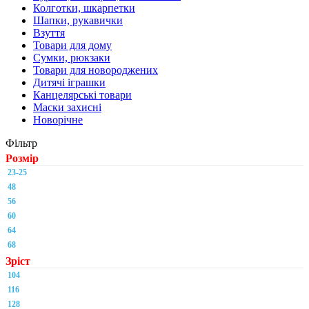
Колготки, шкарпетки
Шапки, рукавички
Взуття
Товари для дому
Сумки, рюкзаки
Товари для новороджених
Дитячі іграшки
Канцелярські товари
Маски захисні
Новорічне
Фільтр
Розмір
23-25
48
56
60
64
68
Зріст
104
116
128