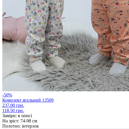
-50%
Комплект ясельний 13509
237.00 грн.
118.50 грн.
Заміри:
в описі
На зріст:
74-98 см
Полотно:
інтерлок