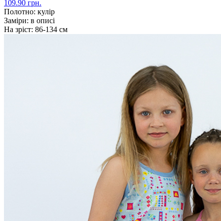
109.90 грн.
Полотно:
кулір
Заміри:
в описі
На зріст:
86-134 см