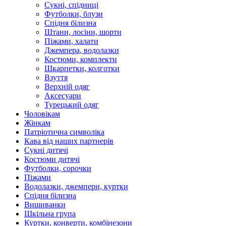
Сукні, спідниці
Футболки, блузи
Спідня білизна
Штани, лосіни, шорти
Піжами, халати
Джемпера, водолазки
Костюми, комплекти
Шкарпетки, колготки
Взуття
Верхній одяг
Аксесуари
Турецький одяг
Чоловікам
Жінкам
Патріотична символіка
Кава від наших партнерів
Сукні дитячі
Костюми дитячі
Футболки, сорочки
Піжами
Водолазки, джемпери, куртки
Спідня білизна
Вишиванки
Шкільна група
Куртки, конверти, комбінезони