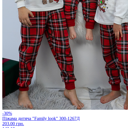
-30%
Піжама дитяча "Family look" 300-1267Д
203.00 грн.