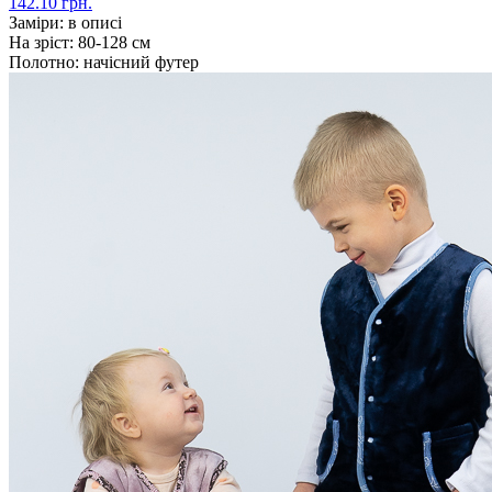
142.10 грн.
Заміри:
в описі
На зріст:
80-128 см
Полотно:
начісний футер