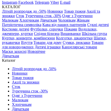
Instagram
Facebook
Telegram
Viber
E-mail
КАТАЛОГ
Літній розпродаж до -50%
Новинки
Товар тижня
Акції та
знижки
Сток
Туреччина сток -30%
Одяг з Туреччини
Малюкам
Хлопчикам
Дівчаткам
Чоловікам
Жінкам
Патріотична символіка
Кава від наших партнерів
Сукні дитячі
Костюми дитячі
Футболки, сорочки
Піжами
Водолазки,
джемпери, куртки
Спідня білизна
Вишиванки
Шкільна група
Куртки, конверти, комбінезони
Колготки, шкарпетки
Шапки,
рукавички
Взуття
Товари для дому
Сумки, рюкзаки
Товари
для новороджених
Дитячі іграшки
Канцелярські товари
Маски захисні
Новорічне
Дівчаткам
Каталог
Літній розпродаж до -50%
Новинки
Товар тижня
Акції та знижки
Сток
Туреччина сток -30%
Одяг з Туреччини
Малюкам
Хлопчикам
Дівчаткам