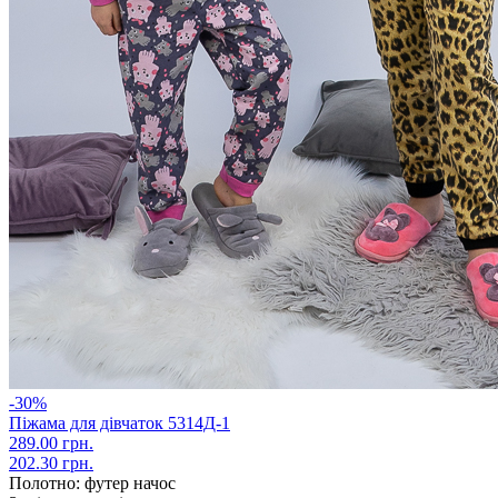
-30%
Піжама для дівчаток 5314Д-1
289.00 грн.
202.30 грн.
Полотно:
футер начос