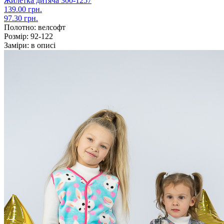
Жилетка дитяча 300-1257
139.00 грн.
97.30 грн.
Полотно:
велсофт
Розмір:
92-122
Заміри:
в описі