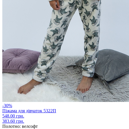
-30%
Піжама для дівчаток 5322П
548.00 грн.
383.60 грн.
Полотно:
велсофт