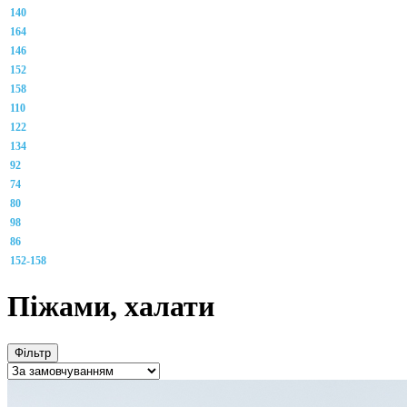
140
164
146
152
158
110
122
134
92
74
80
98
86
152-158
Піжами, халати
Фільтр