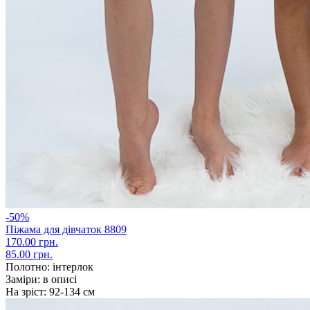
-50%
Піжама для дівчаток 8809
170.00 грн.
85.00 грн.
Полотно:
інтерлок
Заміри:
в описі
На зріст:
92-134 см