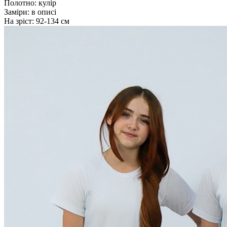
Полотно:
кулір
Заміри:
в описі
На зріст:
92-134 см