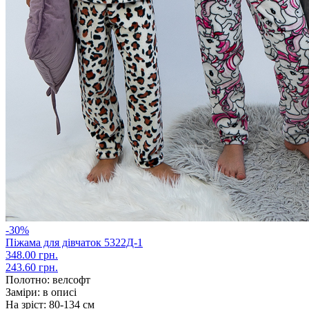
-30%
Піжама для дівчаток 5322Д-1
348.00 грн.
243.60 грн.
Полотно:
велсофт
Заміри:
в описі
На зріст:
80-134 см