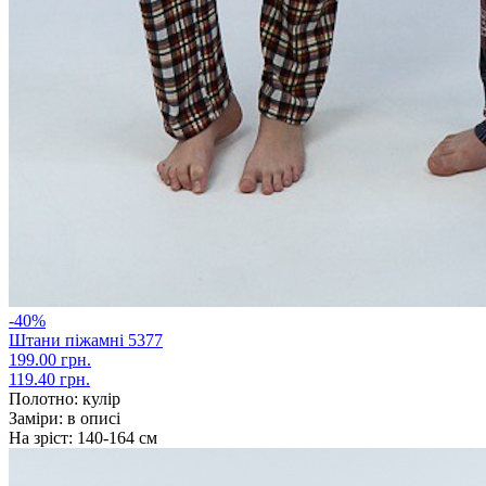
-40%
Штани піжамні 5377
199.00 грн.
119.40 грн.
Полотно:
кулір
Заміри:
в описі
На зріст:
140-164 см