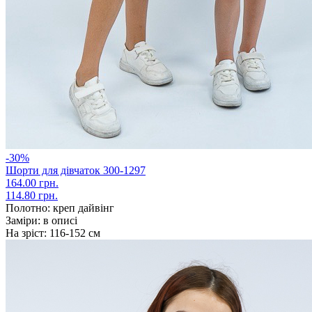
-30%
Шорти для дівчаток 300-1297
164.00 грн.
114.80 грн.
Полотно:
креп дайвінг
Заміри:
в описі
На зріст:
116-152 см