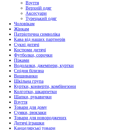
Взуття
Верхній одяг
Аксесуари
Турецький одяг
Чоловікам
Жінкам
Патріотична символіка
Кава від наших партнерів
Сукні дитячі
Костюми дитячі
Футболки, сорочки
Піжами
Водолазки, джемпери, куртки
Спідня білизна
Вишиванки
Шкільна група
Куртки, конверти, комбінезони
Колготки, шкарпетки
Шапки, рукавички
Взуття
Товари для дому
Сумки, рюкзаки
Товари для новороджених
Дитячі іграшки
Канцелярські товари