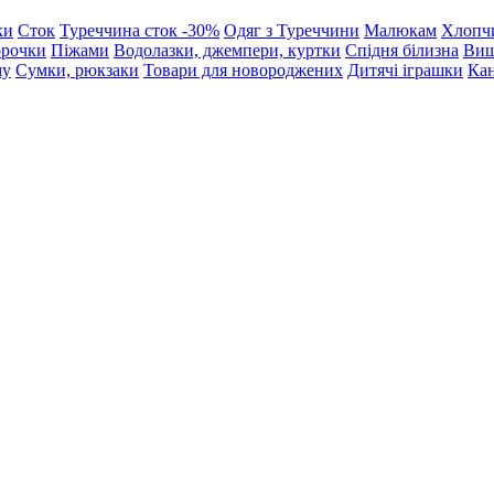
ки
Сток
Туреччина сток -30%
Одяг з Туреччини
Малюкам
Хлопч
орочки
Піжами
Водолазки, джемпери, куртки
Спідня білизна
Виш
му
Сумки, рюкзаки
Товари для новороджених
Дитячі іграшки
Кан