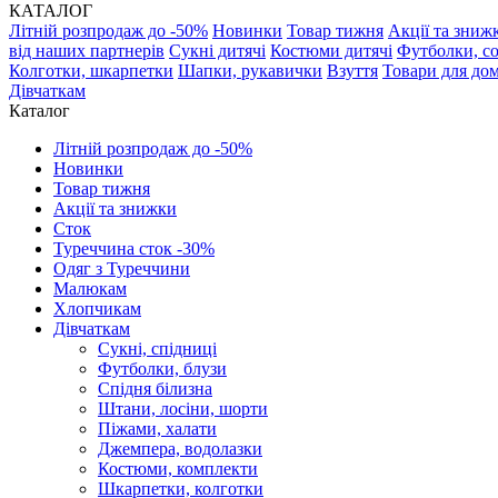
КАТАЛОГ
Літній розпродаж до -50%
Новинки
Товар тижня
Акції та зниж
від наших партнерів
Сукні дитячі
Костюми дитячі
Футболки, с
Колготки, шкарпетки
Шапки, рукавички
Взуття
Товари для до
Дівчаткам
Каталог
Літній розпродаж до -50%
Новинки
Товар тижня
Акції та знижки
Сток
Туреччина сток -30%
Одяг з Туреччини
Малюкам
Хлопчикам
Дівчаткам
Сукні, спідниці
Футболки, блузи
Спідня білизна
Штани, лосіни, шорти
Піжами, халати
Джемпера, водолазки
Костюми, комплекти
Шкарпетки, колготки