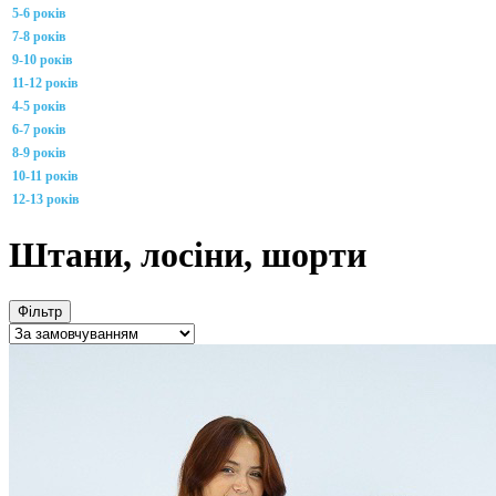
5-6 років
7-8 років
9-10 років
11-12 років
4-5 років
6-7 років
8-9 років
10-11 років
12-13 років
Штани, лосіни, шорти
Фільтр