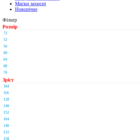
Маски захисні
Новорічне
Фільтр
Розмір
72
52
56
60
64
68
76
Зріст
104
116
128
140
152
164
146
152
158