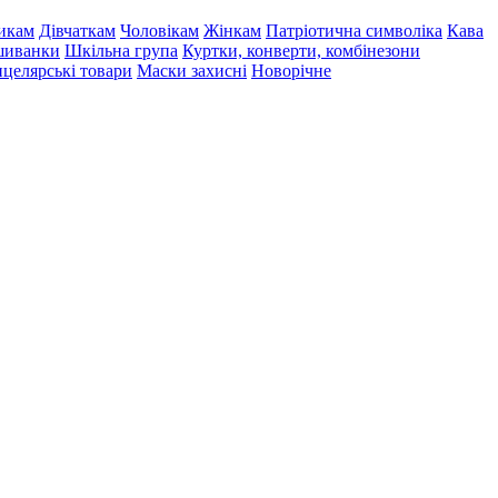
икам
Дівчаткам
Чоловікам
Жінкам
Патріотична символіка
Кава
иванки
Шкільна група
Куртки, конверти, комбінезони
целярські товари
Маски захисні
Новорічне