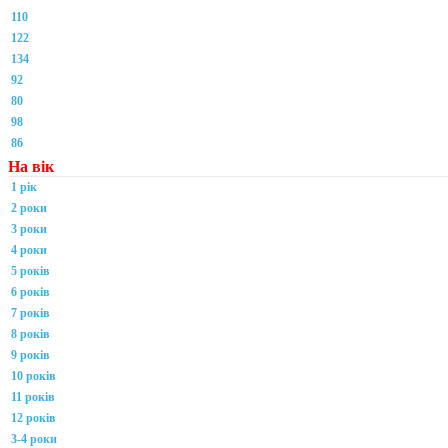
110
122
134
92
80
98
86
На вік
1 рік
2 роки
3 роки
4 роки
5 років
6 років
7 років
8 років
9 років
10 років
11 років
12 років
3-4 роки