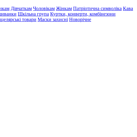
икам
Дівчаткам
Чоловікам
Жінкам
Патріотична символіка
Кава
иванки
Шкільна група
Куртки, конверти, комбінезони
целярські товари
Маски захисні
Новорічне