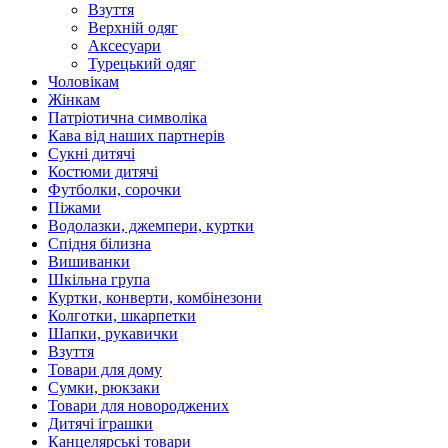
Взуття
Верхній одяг
Аксесуари
Турецький одяг
Чоловікам
Жінкам
Патріотична символіка
Кава від наших партнерів
Сукні дитячі
Костюми дитячі
Футболки, сорочки
Піжами
Водолазки, джемпери, куртки
Спідня білизна
Вишиванки
Шкільна група
Куртки, конверти, комбінезони
Колготки, шкарпетки
Шапки, рукавички
Взуття
Товари для дому
Сумки, рюкзаки
Товари для новороджених
Дитячі іграшки
Канцелярські товари