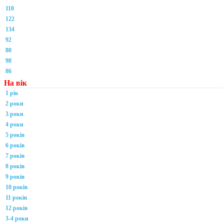
110
122
134
92
80
98
86
На вік
1 рік
2 роки
3 роки
4 роки
5 років
6 років
7 років
8 років
9 років
10 років
11 років
12 років
3-4 роки