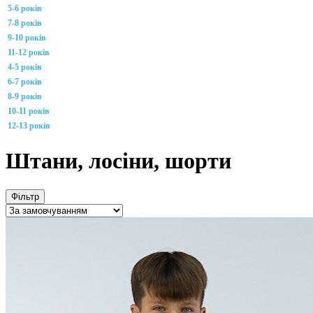
5-6 років
7-8 років
9-10 років
11-12 років
4-5 років
6-7 років
8-9 років
10-11 років
12-13 років
Штани, лосіни, шорти
Фільтр