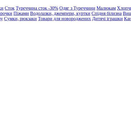
ки
Сток
Туреччина сток -30%
Одяг з Туреччини
Малюкам
Хлопч
орочки
Піжами
Водолазки, джемпери, куртки
Спідня білизна
Виш
му
Сумки, рюкзаки
Товари для новороджених
Дитячі іграшки
Кан