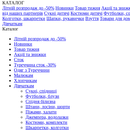
КАТАЛОГ
Літній розпродаж до -50%
Новинки
Товар тижня
Акції та зниж
від наших партнерів
Сукні дитячі
Костюми дитячі
Футболки, с
Колготки, шкарпетки
Шапки, рукавички
Взуття
Товари для до
Дівчаткам
Каталог
Літній розпродаж до -50%
Новинки
Товар тижня
Акції та знижки
Сток
Туреччина сток -30%
Одяг з Туреччини
Малюкам
Хлопчикам
Дівчаткам
Сукні, спідниці
Футболки, блузи
Спідня білизна
Штани, лосіни, шорти
Піжами, халати
Джемпера, водолазки
Костюми, комплекти
Шкарпетки, колготки