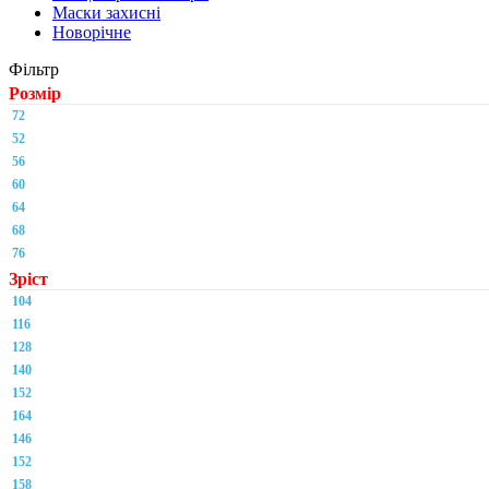
Маски захисні
Новорічне
Фільтр
Розмір
72
52
56
60
64
68
76
Зріст
104
116
128
140
152
164
146
152
158