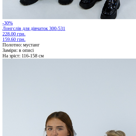
-30%
Лонгслів для дівчаток 300-531
228.00 грн.
159.60 грн.
Полотно:
мустанг
Заміри:
в описі
На зріст:
116-158 см