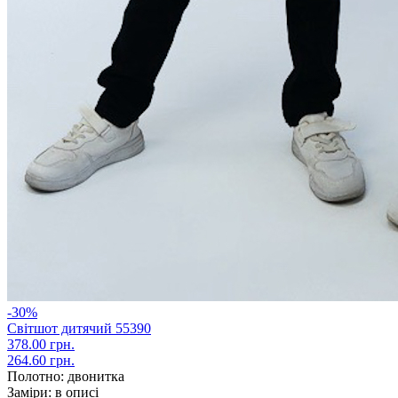
-30%
Світшот дитячий 55390
378.00 грн.
264.60 грн.
Полотно:
двонитка
Заміри:
в описі