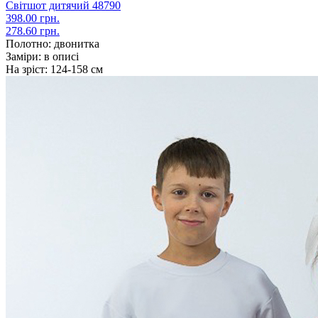
Світшот дитячий 48790
398.00 грн.
278.60 грн.
Полотно:
двонитка
Заміри:
в описі
На зріст:
124-158 см