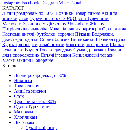
Instagram
Facebook
Telegram
Viber
E-mail
КАТАЛОГ
Літній розпродаж до -50%
Новинки
Товар тижня
Акції та
знижки
Сток
Туреччина сток -30%
Одяг з Туреччини
Малюкам
Хлопчикам
Дівчаткам
Чоловікам
Жінкам
Патріотична символіка
Кава від наших партнерів
Сукні дитячі
Костюми дитячі
Футболки, сорочки
Піжами
Водолазки,
джемпери, куртки
Спідня білизна
Вишиванки
Шкільна група
Куртки, конверти, комбінезони
Колготки, шкарпетки
Шапки,
рукавички
Взуття
Товари для дому
Сумки, рюкзаки
Товари
для новороджених
Дитячі іграшки
Канцелярські товари
Маски захисні
Новорічне
Каталог
Літній розпродаж до -50%
Новинки
Товар тижня
Акції та знижки
Сток
Туреччина сток -30%
Одяг з Туреччини
Малюкам
Хлопчикам
Дівчаткам
Сукні, спідниці