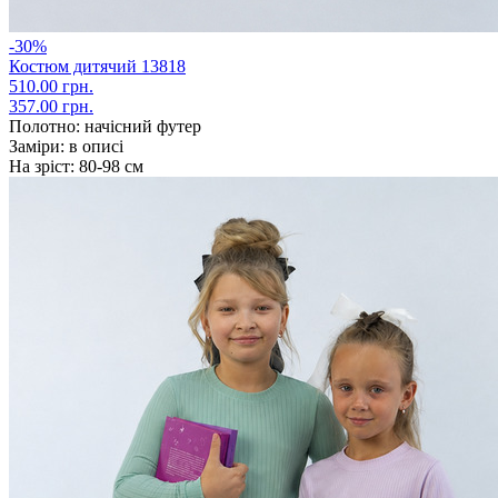
-30%
Костюм дитячий 13818
510.00 грн.
357.00 грн.
Полотно:
начісний футер
Заміри:
в описі
На зріст:
80-98 см