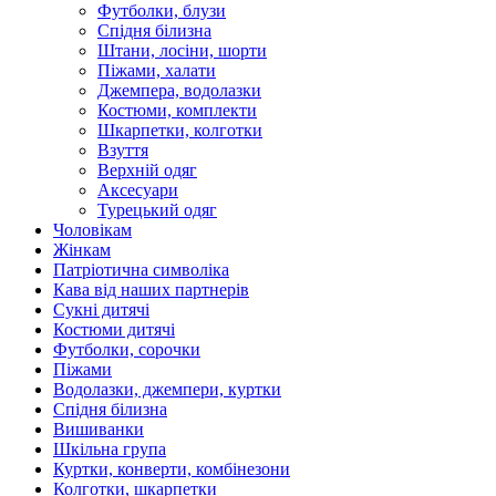
Футболки, блузи
Спідня білизна
Штани, лосіни, шорти
Піжами, халати
Джемпера, водолазки
Костюми, комплекти
Шкарпетки, колготки
Взуття
Верхній одяг
Аксесуари
Турецький одяг
Чоловікам
Жінкам
Патріотична символіка
Кава від наших партнерів
Сукні дитячі
Костюми дитячі
Футболки, сорочки
Піжами
Водолазки, джемпери, куртки
Спідня білизна
Вишиванки
Шкільна група
Куртки, конверти, комбінезони
Колготки, шкарпетки