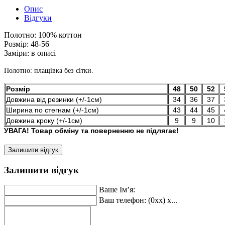
Опис
Відгуки
Полотно:
100% коттон
Розмір:
48-56
Заміри:
в описі
Полотно: плащівка без сітки.
Розмір
48
50
52
Довжина від резинки (+/-1см)
34
36
37
Ширина по стегнам (+/-1см)
43
44
45
Довжина кроку (+/-1см)
9
9
10
УВАГА! Товар обміну та поверненню не підлягає!
Залишити відгук
Залишити відгук
Ваше Ім’я:
Ваш телефон: (0xx) x...