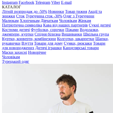
Instagram
Facebook
Telegram
Viber
E-mail
КАТАЛОГ
Літній розпродаж до -50%
Новинки
Товар тижня
Акції та
знижки
Сток
Туреччина сток -30%
Одяг з Туреччини
Малюкам
Хлопчикам
Дівчаткам
Чоловікам
Жінкам
Патріотична символіка
Кава від наших партнерів
Сукні дитячі
Костюми дитячі
Футболки, сорочки
Піжами
Водолазки,
джемпери, куртки
Спідня білизна
Вишиванки
Шкільна група
Куртки, конверти, комбінезони
Колготки, шкарпетки
Шапки,
рукавички
Взуття
Товари для дому
Сумки, рюкзаки
Товари
для новороджених
Дитячі іграшки
Канцелярські товари
Маски захисні
Новорічне
Чоловікам
Турецький одяг