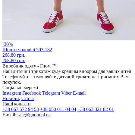
-30%
Шорти чоловічі 503-182
268.80 грн.
268.80 грн.
Виробник одягу - Гном ™
Наш дитячий трикотаж буде кращим вибором для ваших дітей.
Телефонуйте і замовляйте дитячий трикотаж. Приємних Вам
покупок.
Соціальні мережі
Instagram
Facebook
Telegram
Viber
E-mail
Новини
,
Статті
Наші конакти
+38 067 572 94 53
+38 050 011 04 04
+38 063 321 82 61
E-mail:
sale@gnom.pl.ua