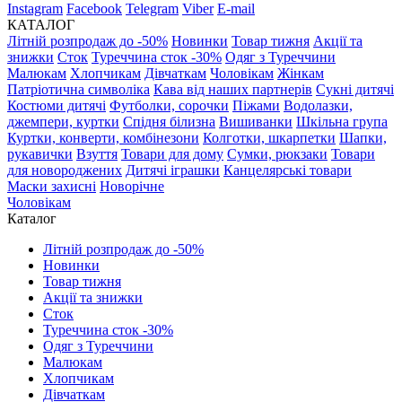
Instagram
Facebook
Telegram
Viber
E-mail
КАТАЛОГ
Літній розпродаж до -50%
Новинки
Товар тижня
Акції та
знижки
Сток
Туреччина сток -30%
Одяг з Туреччини
Малюкам
Хлопчикам
Дівчаткам
Чоловікам
Жінкам
Патріотична символіка
Кава від наших партнерів
Сукні дитячі
Костюми дитячі
Футболки, сорочки
Піжами
Водолазки,
джемпери, куртки
Спідня білизна
Вишиванки
Шкільна група
Куртки, конверти, комбінезони
Колготки, шкарпетки
Шапки,
рукавички
Взуття
Товари для дому
Сумки, рюкзаки
Товари
для новороджених
Дитячі іграшки
Канцелярські товари
Маски захисні
Новорічне
Чоловікам
Каталог
Літній розпродаж до -50%
Новинки
Товар тижня
Акції та знижки
Сток
Туреччина сток -30%
Одяг з Туреччини
Малюкам
Хлопчикам
Дівчаткам