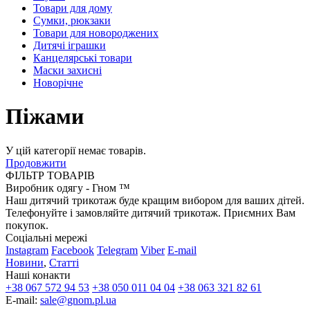
Товари для дому
Сумки, рюкзаки
Товари для новороджених
Дитячі іграшки
Канцелярські товари
Маски захисні
Новорічне
Піжами
У цій категорії немає товарів.
Продовжити
ФІЛЬТР ТОВАРІВ
Виробник одягу - Гном ™
Наш дитячий трикотаж буде кращим вибором для ваших дітей.
Телефонуйте і замовляйте дитячий трикотаж. Приємних Вам
покупок.
Соціальні мережі
Instagram
Facebook
Telegram
Viber
E-mail
Новини
,
Статті
Наші конакти
+38 067 572 94 53
+38 050 011 04 04
+38 063 321 82 61
E-mail:
sale@gnom.pl.ua