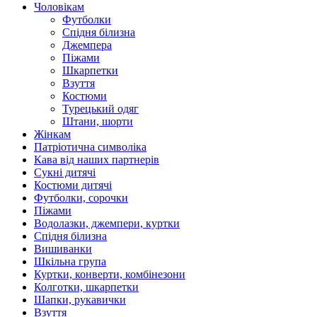
Чоловікам
Футболки
Спідня білизна
Джемпера
Піжами
Шкарпетки
Взуття
Костюми
Турецький одяг
Штани, шорти
Жінкам
Патріотична символіка
Кава від наших партнерів
Сукні дитячі
Костюми дитячі
Футболки, сорочки
Піжами
Водолазки, джемпери, куртки
Спідня білизна
Вишиванки
Шкільна група
Куртки, конверти, комбінезони
Колготки, шкарпетки
Шапки, рукавички
Взуття