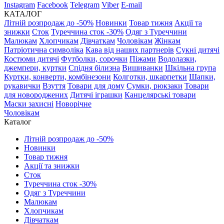
Instagram
Facebook
Telegram
Viber
E-mail
КАТАЛОГ
Літній розпродаж до -50%
Новинки
Товар тижня
Акції та
знижки
Сток
Туреччина сток -30%
Одяг з Туреччини
Малюкам
Хлопчикам
Дівчаткам
Чоловікам
Жінкам
Патріотична символіка
Кава від наших партнерів
Сукні дитячі
Костюми дитячі
Футболки, сорочки
Піжами
Водолазки,
джемпери, куртки
Спідня білизна
Вишиванки
Шкільна група
Куртки, конверти, комбінезони
Колготки, шкарпетки
Шапки,
рукавички
Взуття
Товари для дому
Сумки, рюкзаки
Товари
для новороджених
Дитячі іграшки
Канцелярські товари
Маски захисні
Новорічне
Чоловікам
Каталог
Літній розпродаж до -50%
Новинки
Товар тижня
Акції та знижки
Сток
Туреччина сток -30%
Одяг з Туреччини
Малюкам
Хлопчикам
Дівчаткам