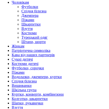
Чоловікам
Футболки
Спідня білизна
Джемпера
Піжами
Шкарпетки
Взуття
Костюми
Турецький одяг
Штани, шорти
Жінкам
Патріотична символіка
Кава від наших партнерів
Сукні дитячі
Костюми дитячі
Футболки, сорочки
Піжами
Водолазки, джемпери, куртки
Спідня білизна
Вишиванки
Шкільна група
Куртки, конверти, комбінезони
Колготки, шкарпетки
Шапки, рукавички
Взуття