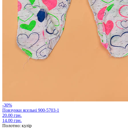
-30%
Повзунки ясельні 900-5703-1
20.00 грн.
14.00 грн.
Полотно:
кулір