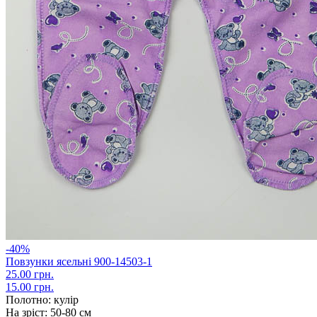
-40%
Повзунки ясельні 900-14503-1
25.00 грн.
15.00 грн.
Полотно:
кулір
На зріст:
50-80 см