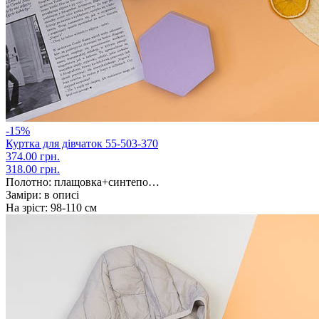
-15%
Куртка для дівчаток 55-503-370
374.00 грн.
318.00 грн.
Полотно:
плащовка+синтепо…
Заміри:
в описі
На зріст:
98-110 см