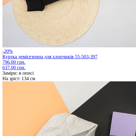
-20%
Куртка демісезонна для хлопчиків 55-503-397
796.00 грн.
637.00 грн.
Заміри:
в описі
На зріст:
134 см