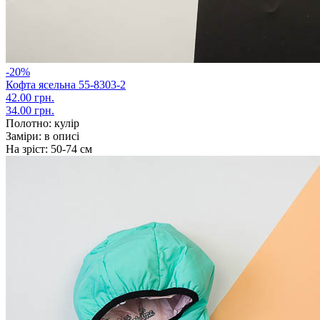
-20%
Кофта ясельна 55-8303-2
42.00 грн.
34.00 грн.
Полотно:
кулір
Заміри:
в описі
На зріст:
50-74 см