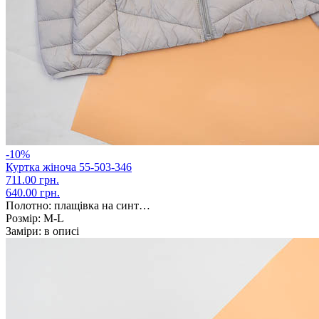
-10%
Куртка жіноча 55-503-346
711.00 грн.
640.00 грн.
Полотно:
плащівка на синт…
Розмір:
M-L
Заміри:
в описі