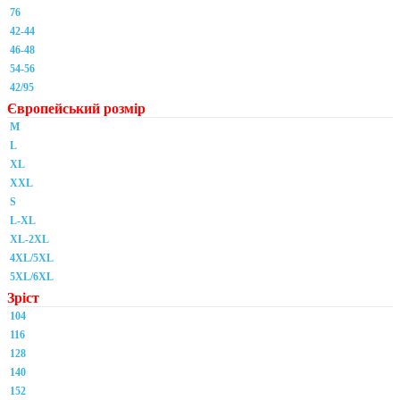
76
42-44
46-48
54-56
42/95
Європейський розмір
M
L
XL
XXL
S
L-XL
XL-2XL
4XL/5XL
5XL/6XL
Зріст
104
116
128
140
152