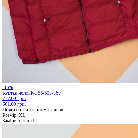
-15%
Куртка чоловіча 55-503-369
777.00 грн.
661.00 грн.
Полотно:
синтепон+плащівк…
Розмір:
XL
Заміри:
в описі