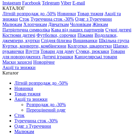
Instagram
Facebook
Telegram
Viber
E-mail
КАТАЛОГ
Літній розпродаж до -50%
Новинки
Товар тижня
Акції та
знижки
Сток
Туреччина сток -30%
Одяг з Туреччини
Малюкам
Хлопчикам
Дівчаткам
Чоловікам
Жінкам
Патріотична символіка
Кава від наших партнерів
Сукні дитячі
Костюми дитячі
Футболки, сорочки
Піжами
Водолазки,
джемпери, куртки
Спідня білизна
Вишиванки
Шкільна група
Куртки, конверти, комбінезони
Колготки, шкарпетки
Шапки,
рукавички
Взуття
Товари для дому
Сумки, рюкзаки
Товари
для новороджених
Дитячі іграшки
Канцелярські товари
Маски захисні
Новорічне
Акції та знижки
Каталог
Літній розпродаж до -50%
Новинки
Товар тижня
Акції та знижки
Розпродаж до -30%
Переоцінений одяг
Сток
Туреччина сток -30%
Одяг з Туреччини
Малюкам