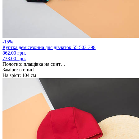
-15%
Куртка демісезонна для дівчаток 55-503-398
862.00 грн.
733.00 грн.
Полотно:
плащівка на синт…
Заміри:
в описі
На зріст:
104 см