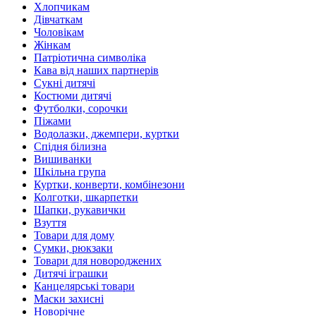
Хлопчикам
Дівчаткам
Чоловікам
Жінкам
Патріотична символіка
Кава від наших партнерів
Сукні дитячі
Костюми дитячі
Футболки, сорочки
Піжами
Водолазки, джемпери, куртки
Спідня білизна
Вишиванки
Шкільна група
Куртки, конверти, комбінезони
Колготки, шкарпетки
Шапки, рукавички
Взуття
Товари для дому
Сумки, рюкзаки
Товари для новороджених
Дитячі іграшки
Канцелярські товари
Маски захисні
Новорічне