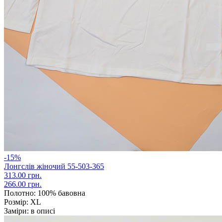
-15%
Лонгслів жіночий 55-503-365
313.00 грн.
266.00 грн.
Полотно:
100% бавовна
Розмір:
XL
Заміри:
в описі