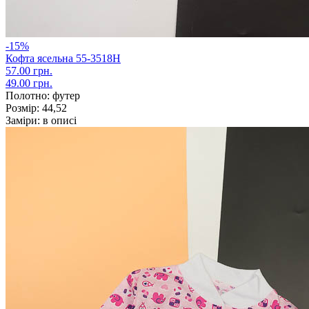
-15%
Кофта ясельна 55-3518Н
57.00 грн.
49.00 грн.
Полотно:
футер
Розмір:
44,52
Заміри:
в описі