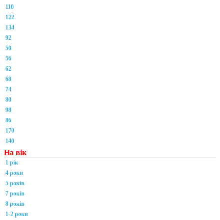
110
122
134
92
50
56
62
68
74
80
98
86
170
140
На вік
1 рік
4 роки
5 років
7 років
8 років
1-2 роки