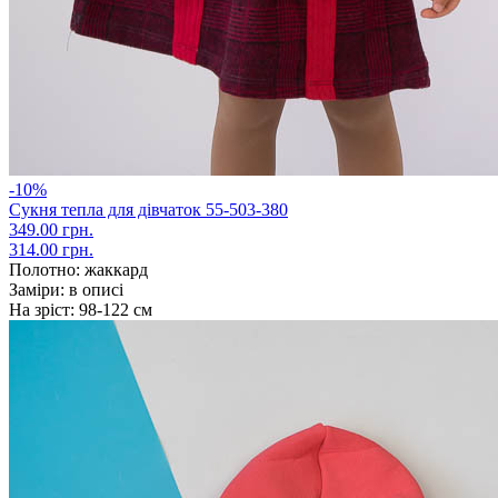
-10%
Сукня тепла для дівчаток 55-503-380
349.00 грн.
314.00 грн.
Полотно:
жаккард
Заміри:
в описі
На зріст:
98-122 см