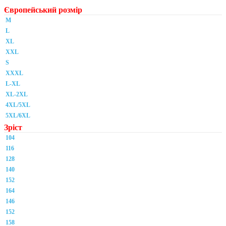
Європейський розмір
M
L
XL
XXL
S
XXXL
L-XL
XL-2XL
4XL/5XL
5XL/6XL
Зріст
104
116
128
140
152
164
146
152
158