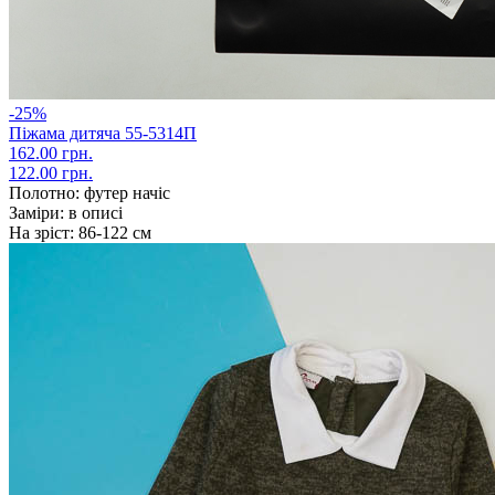
-25%
Піжама дитяча 55-5314П
162.00 грн.
122.00 грн.
Полотно:
футер начіс
Заміри:
в описі
На зріст:
86-122 см