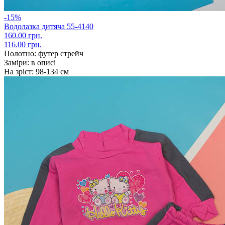
-15%
Водолазка дитяча 55-4140
160.00 грн.
116.00 грн.
Полотно:
футер стрейч
Заміри:
в описі
На зріст:
98-134 см