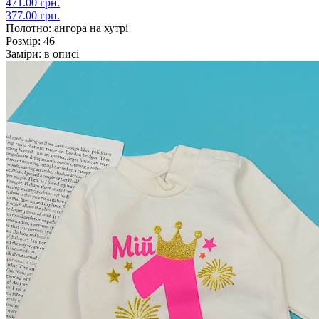
471.00 грн.
377.00 грн.
Полотно:
ангора на хутрі
Розмір:
46
Заміри:
в описі