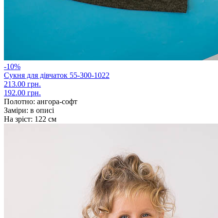
-10%
Сукня для дівчаток 55-300-1022
213.00 грн.
192.00 грн.
Полотно:
ангора-софт
Заміри:
в описі
На зріст:
122 см