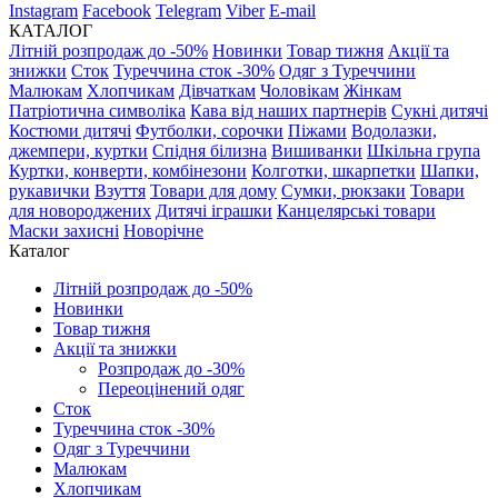
Instagram
Facebook
Telegram
Viber
E-mail
КАТАЛОГ
Літній розпродаж до -50%
Новинки
Товар тижня
Акції та
знижки
Сток
Туреччина сток -30%
Одяг з Туреччини
Малюкам
Хлопчикам
Дівчаткам
Чоловікам
Жінкам
Патріотична символіка
Кава від наших партнерів
Сукні дитячі
Костюми дитячі
Футболки, сорочки
Піжами
Водолазки,
джемпери, куртки
Спідня білизна
Вишиванки
Шкільна група
Куртки, конверти, комбінезони
Колготки, шкарпетки
Шапки,
рукавички
Взуття
Товари для дому
Сумки, рюкзаки
Товари
для новороджених
Дитячі іграшки
Канцелярські товари
Маски захисні
Новорічне
Каталог
Літній розпродаж до -50%
Новинки
Товар тижня
Акції та знижки
Розпродаж до -30%
Переоцінений одяг
Сток
Туреччина сток -30%
Одяг з Туреччини
Малюкам
Хлопчикам