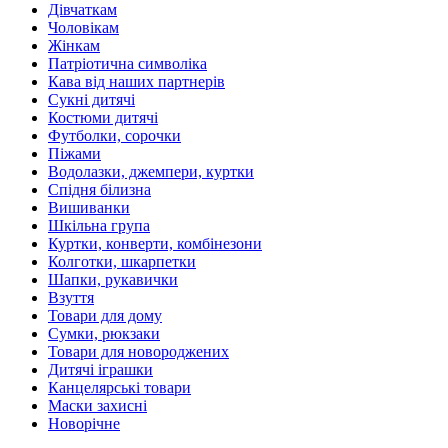
Дівчаткам
Чоловікам
Жінкам
Патріотична символіка
Кава від наших партнерів
Сукні дитячі
Костюми дитячі
Футболки, сорочки
Піжами
Водолазки, джемпери, куртки
Спідня білизна
Вишиванки
Шкільна група
Куртки, конверти, комбінезони
Колготки, шкарпетки
Шапки, рукавички
Взуття
Товари для дому
Сумки, рюкзаки
Товари для новороджених
Дитячі іграшки
Канцелярські товари
Маски захисні
Новорічне