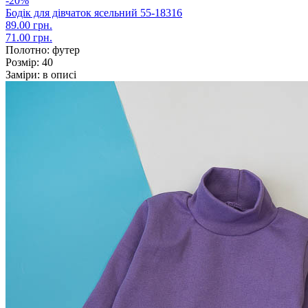
-20%
Бодік для дівчаток ясельний 55-18316
89.00 грн.
71.00 грн.
Полотно:
футер
Розмір:
40
Заміри:
в описі