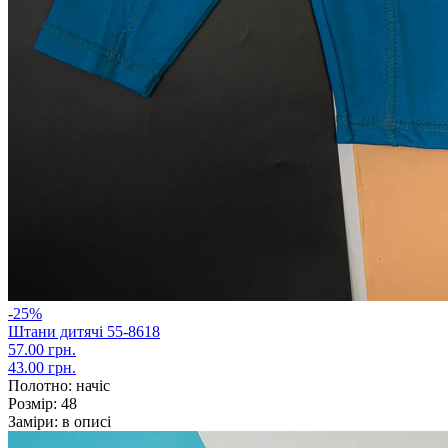
-25%
Штани дитячі 55-8618
57.00 грн.
43.00 грн.
Полотно:
начіс
Розмір:
48
Заміри:
в описі