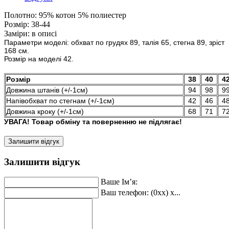
Полотно:
95% котон 5% полиестер
Розмір:
38-44
Заміри:
в описі
Параметри моделі: обхват по грудях 89, талія 65, стегна 89, зріст
168 см.
Розмір на моделі 42.
Розмір
38
40
4
Довжина штанів (+/-1см)
94
98
9
Напівобхват по стегнам (+/-1см)
42
46
4
Довжина кроку (+/-1см)
68
71
7
УВАГА! Товар обміну та поверненню не підлягає!
Залишити відгук
Залишити відгук
Ваше Ім’я:
Ваш телефон: (0xx) x...