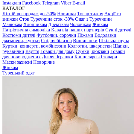
Instagram
Facebook
Telegram
Viber
E-mail
КАТАЛОГ
Літній розпродаж до -50%
Новинки
Товар тижня
Акції та
знижки
Сток
Туреччина сток -30%
Одяг з Туреччини
Малюкам
Хлопчикам
Дівчаткам
Чоловікам
Жінкам
Патріотична символіка
Кава від наших партнерів
Сукні дитячі
Костюми дитячі
Футболки, сорочки
Піжами
Водолазки,
джемпери, куртки
Спідня білизна
Вишиванки
Шкільна група
Куртки, конверти, комбінезони
Колготки, шкарпетки
Шапки,
рукавички
Взуття
Товари для дому
Сумки, рюкзаки
Товари
для новороджених
Дитячі іграшки
Канцелярські товари
Маски захисні
Новорічне
Жінкам
Турецький одяг