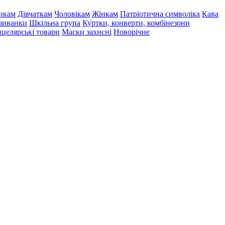
икам
Дівчаткам
Чоловікам
Жінкам
Патріотична символіка
Кава
иванки
Шкільна група
Куртки, конверти, комбінезони
целярські товари
Маски захисні
Новорічне