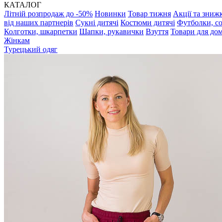
КАТАЛОГ
Літній розпродаж до -50%
Новинки
Товар тижня
Акції та зниж
від наших партнерів
Сукні дитячі
Костюми дитячі
Футболки, с
Колготки, шкарпетки
Шапки, рукавички
Взуття
Товари для до
Жінкам
Турецький одяг