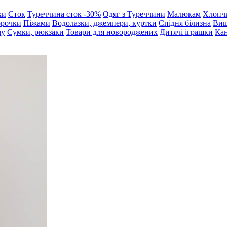
ки
Сток
Туреччина сток -30%
Одяг з Туреччини
Малюкам
Хлопч
орочки
Піжами
Водолазки, джемпери, куртки
Спідня білизна
Виш
му
Сумки, рюкзаки
Товари для новороджених
Дитячі іграшки
Кан