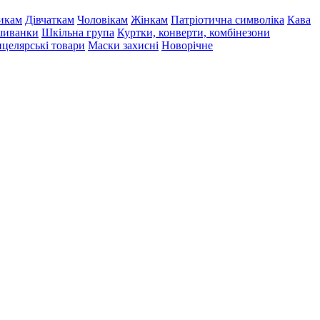
икам
Дівчаткам
Чоловікам
Жінкам
Патріотична символіка
Кава
иванки
Шкільна група
Куртки, конверти, комбінезони
целярські товари
Маски захисні
Новорічне