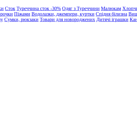
ки
Сток
Туреччина сток -30%
Одяг з Туреччини
Малюкам
Хлопч
орочки
Піжами
Водолазки, джемпери, куртки
Спідня білизна
Виш
му
Сумки, рюкзаки
Товари для новороджених
Дитячі іграшки
Кан