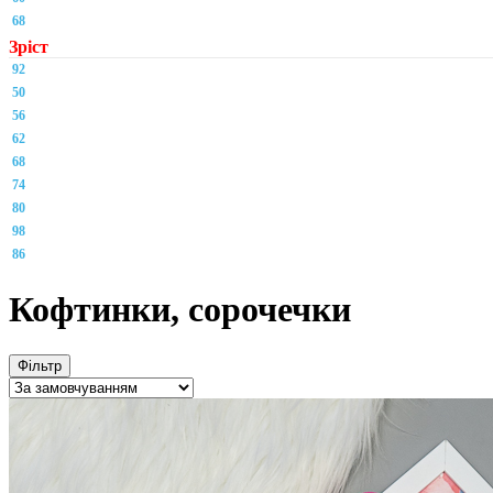
68
Зріст
92
50
56
62
68
74
80
98
86
Кофтинки, сорочечки
Фільтр