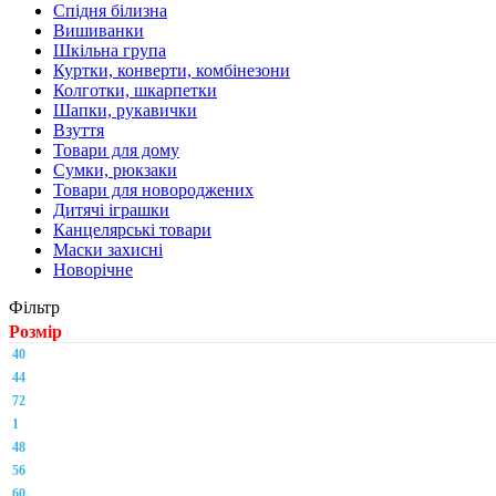
Спідня білизна
Вишиванки
Шкільна група
Куртки, конверти, комбінезони
Колготки, шкарпетки
Шапки, рукавички
Взуття
Товари для дому
Сумки, рюкзаки
Товари для новороджених
Дитячі іграшки
Канцелярські товари
Маски захисні
Новорічне
Фільтр
Розмір
40
44
72
1
48
56
60