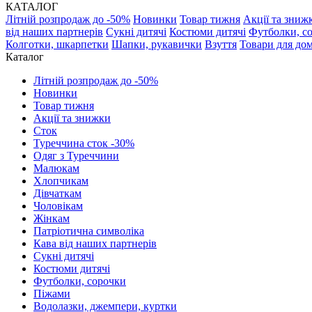
КАТАЛОГ
Літній розпродаж до -50%
Новинки
Товар тижня
Акції та зниж
від наших партнерів
Сукні дитячі
Костюми дитячі
Футболки, с
Колготки, шкарпетки
Шапки, рукавички
Взуття
Товари для до
Каталог
Літній розпродаж до -50%
Новинки
Товар тижня
Акції та знижки
Сток
Туреччина сток -30%
Одяг з Туреччини
Малюкам
Хлопчикам
Дівчаткам
Чоловікам
Жінкам
Патріотична символіка
Кава від наших партнерів
Сукні дитячі
Костюми дитячі
Футболки, сорочки
Піжами
Водолазки, джемпери, куртки