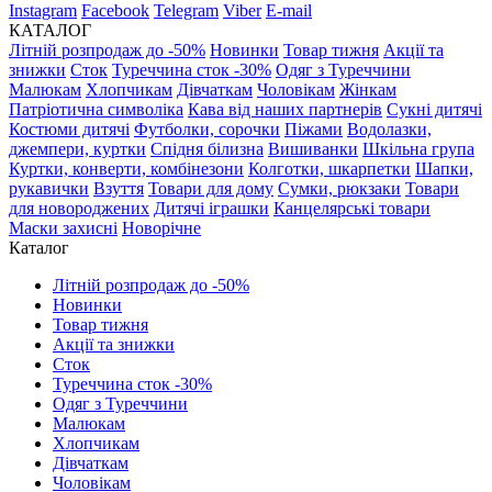
Instagram
Facebook
Telegram
Viber
E-mail
КАТАЛОГ
Літній розпродаж до -50%
Новинки
Товар тижня
Акції та
знижки
Сток
Туреччина сток -30%
Одяг з Туреччини
Малюкам
Хлопчикам
Дівчаткам
Чоловікам
Жінкам
Патріотична символіка
Кава від наших партнерів
Сукні дитячі
Костюми дитячі
Футболки, сорочки
Піжами
Водолазки,
джемпери, куртки
Спідня білизна
Вишиванки
Шкільна група
Куртки, конверти, комбінезони
Колготки, шкарпетки
Шапки,
рукавички
Взуття
Товари для дому
Сумки, рюкзаки
Товари
для новороджених
Дитячі іграшки
Канцелярські товари
Маски захисні
Новорічне
Каталог
Літній розпродаж до -50%
Новинки
Товар тижня
Акції та знижки
Сток
Туреччина сток -30%
Одяг з Туреччини
Малюкам
Хлопчикам
Дівчаткам
Чоловікам