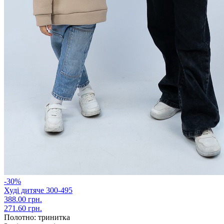
-30%
Худі дитяче 300-495
388.00 грн.
271.60 грн.
Полотно:
тринитка