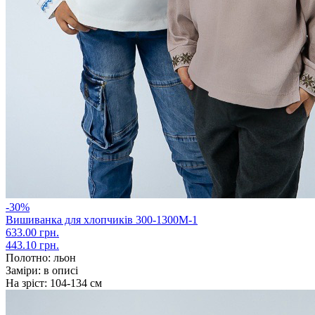
-30%
Вишиванка для хлопчиків 300-1300М-1
633.00 грн.
443.10 грн.
Полотно:
льон
Заміри:
в описі
На зріст:
104-134 см