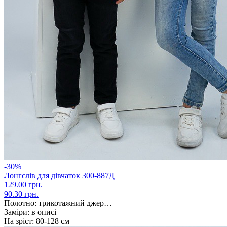
-30%
Лонгслів для дівчаток 300-887Д
129.00 грн.
90.30 грн.
Полотно:
трикотажний джер…
Заміри:
в описі
На зріст:
80-128 см