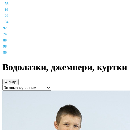
158
110
122
134
92
74
80
98
86
Водолазки, джемпери, куртки
Фільтр