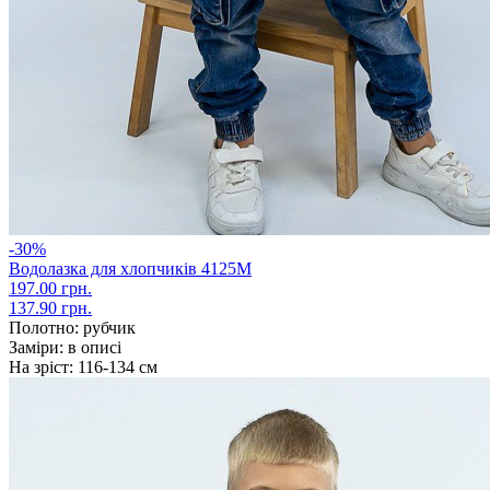
-30%
Водолазка для хлопчиків 4125М
197.00 грн.
137.90 грн.
Полотно:
рубчик
Заміри:
в описі
На зріст:
116-134 см