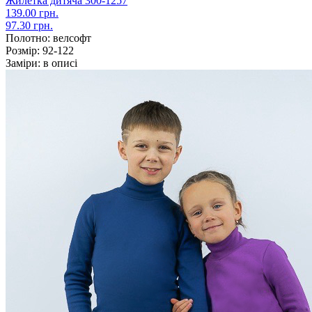
Жилетка дитяча 300-1257
139.00 грн.
97.30 грн.
Полотно:
велсофт
Розмір:
92-122
Заміри:
в описі