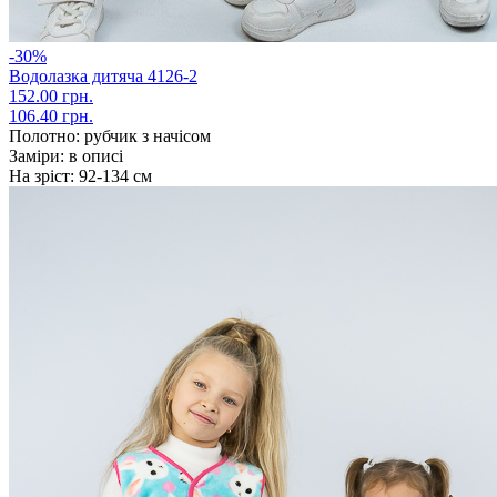
-30%
Водолазка дитяча 4126-2
152.00 грн.
106.40 грн.
Полотно:
рубчик з начісом
Заміри:
в описі
На зріст:
92-134 см