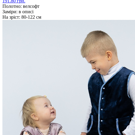
191.80 грн.
Полотно:
велсофт
Заміри:
в описі
На зріст:
80-122 см