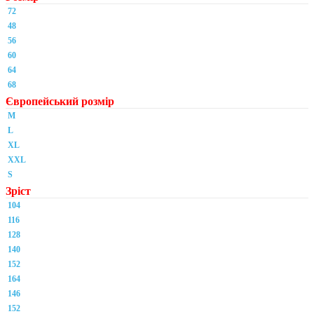
72
48
56
60
64
68
Європейський розмір
M
L
XL
XXL
S
Зріст
104
116
128
140
152
164
146
152