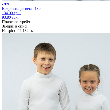
-30%
Водолазка дитяча 4139
134.00 грн.
93.80 грн.
Полотно:
стрейч
Заміри:
в описі
На зріст:
92-134 см