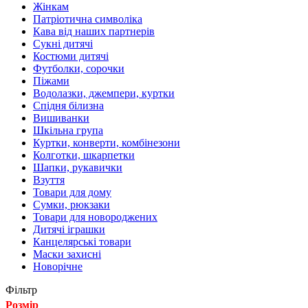
Жінкам
Патріотична символіка
Кава від наших партнерів
Сукні дитячі
Костюми дитячі
Футболки, сорочки
Піжами
Водолазки, джемпери, куртки
Спідня білизна
Вишиванки
Шкільна група
Куртки, конверти, комбінезони
Колготки, шкарпетки
Шапки, рукавички
Взуття
Товари для дому
Сумки, рюкзаки
Товари для новороджених
Дитячі іграшки
Канцелярські товари
Маски захисні
Новорічне
Фільтр
Розмір