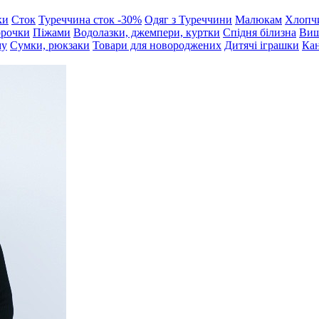
ки
Сток
Туреччина сток -30%
Одяг з Туреччини
Малюкам
Хлопч
орочки
Піжами
Водолазки, джемпери, куртки
Спідня білизна
Виш
му
Сумки, рюкзаки
Товари для новороджених
Дитячі іграшки
Кан