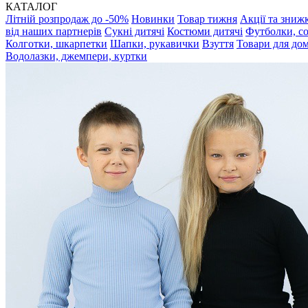
КАТАЛОГ
Літній розпродаж до -50%
Новинки
Товар тижня
Акції та зниж
від наших партнерів
Сукні дитячі
Костюми дитячі
Футболки, с
Колготки, шкарпетки
Шапки, рукавички
Взуття
Товари для до
Водолазки, джемпери, куртки