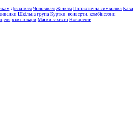
икам
Дівчаткам
Чоловікам
Жінкам
Патріотична символіка
Кава
иванки
Шкільна група
Куртки, конверти, комбінезони
целярські товари
Маски захисні
Новорічне