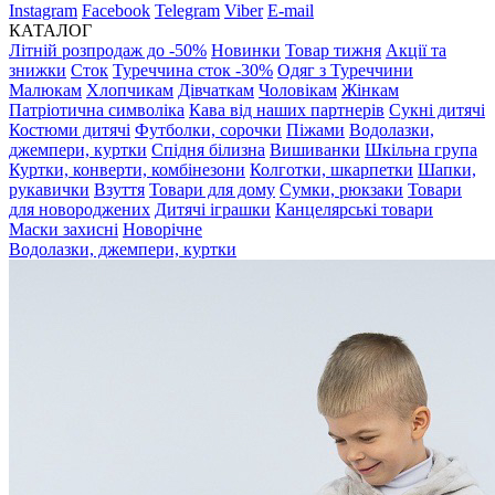
Instagram
Facebook
Telegram
Viber
E-mail
КАТАЛОГ
Літній розпродаж до -50%
Новинки
Товар тижня
Акції та
знижки
Сток
Туреччина сток -30%
Одяг з Туреччини
Малюкам
Хлопчикам
Дівчаткам
Чоловікам
Жінкам
Патріотична символіка
Кава від наших партнерів
Сукні дитячі
Костюми дитячі
Футболки, сорочки
Піжами
Водолазки,
джемпери, куртки
Спідня білизна
Вишиванки
Шкільна група
Куртки, конверти, комбінезони
Колготки, шкарпетки
Шапки,
рукавички
Взуття
Товари для дому
Сумки, рюкзаки
Товари
для новороджених
Дитячі іграшки
Канцелярські товари
Маски захисні
Новорічне
Водолазки, джемпери, куртки