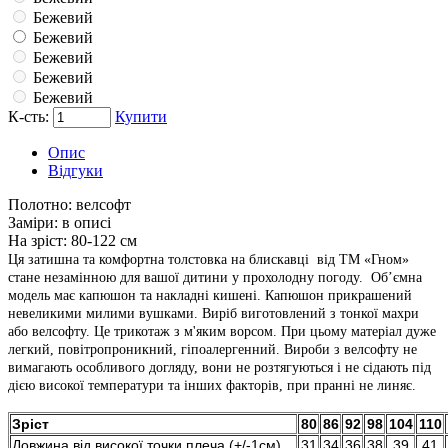
Бежевий
Бежевий
Бежевий
Бежевий
Бежевий
К-сть:
Купити
Опис
Відгуки
Полотно:
велсофт
Заміри:
в описі
На зріст:
80-122 см
Ця затишна та комфортна толстовка на блискавці від ТМ «Гном»
стане незамінною для вашої дитини у прохолодну погоду. Об’ємна
модель має капюшон та накладні кишені. Капюшон прикрашений
невеликими милими вушками. Виріб виготовлений з тонкої махри
або велсофту. Це трикотаж з м'яким ворсом. При цьому матеріал дуже
легкий, повітропроникний, гіпоалергенний. Вироби з велсофту не
вимагають особливого догляду, вони не розтягуються і не сідають під
дією високої температури та інших факторів, при пранні не линяє.
Зріст
80
86
92
98
104
110
Довжина від високої точки плеча (+/-1см)
31
34
36
38
39
41