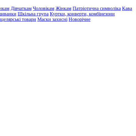
икам
Дівчаткам
Чоловікам
Жінкам
Патріотична символіка
Кава
иванки
Шкільна група
Куртки, конверти, комбінезони
целярські товари
Маски захисні
Новорічне