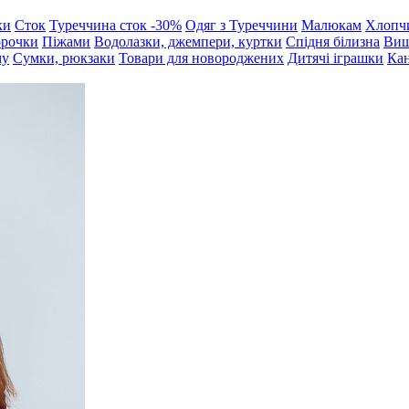
ки
Сток
Туреччина сток -30%
Одяг з Туреччини
Малюкам
Хлопч
орочки
Піжами
Водолазки, джемпери, куртки
Спідня білизна
Виш
му
Сумки, рюкзаки
Товари для новороджених
Дитячі іграшки
Кан