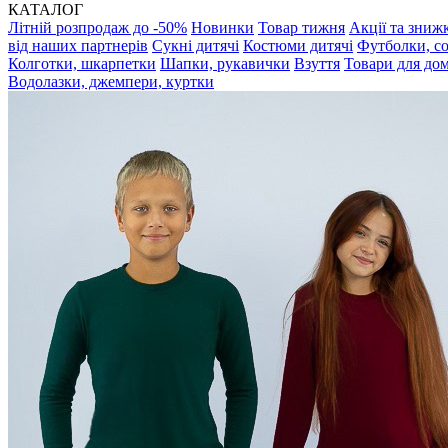
КАТАЛОГ
Літній розпродаж до -50%
Новинки
Товар тижня
Акції та зниж
від наших партнерів
Сукні дитячі
Костюми дитячі
Футболки, с
Колготки, шкарпетки
Шапки, рукавички
Взуття
Товари для до
Водолазки, джемпери, куртки