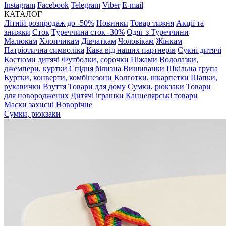
Instagram
Facebook
Telegram
Viber
E-mail
КАТАЛОГ
Літній розпродаж до -50%
Новинки
Товар тижня
Акції та
знижки
Сток
Туреччина сток -30%
Одяг з Туреччини
Малюкам
Хлопчикам
Дівчаткам
Чоловікам
Жінкам
Патріотична символіка
Кава від наших партнерів
Сукні дитячі
Костюми дитячі
Футболки, сорочки
Піжами
Водолазки,
джемпери, куртки
Спідня білизна
Вишиванки
Шкільна група
Куртки, конверти, комбінезони
Колготки, шкарпетки
Шапки,
рукавички
Взуття
Товари для дому
Сумки, рюкзаки
Товари
для новороджених
Дитячі іграшки
Канцелярські товари
Маски захисні
Новорічне
Сумки, рюкзаки