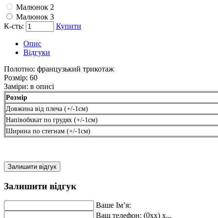
Малюнок 2
Малюнок 3
К-сть:
Купити
Опис
Відгуки
Полотно:
французький трикотаж
Розмір:
60
Заміри:
в описі
Розмір
Довжина від плеча (+/-1см)
Напівобхват по грудях (+/-1см)
Ширина по стегнам (+/-1см)
Залишити відгук
Залишити відгук
Ваше Ім’я:
Ваш телефон: (0xx) x...