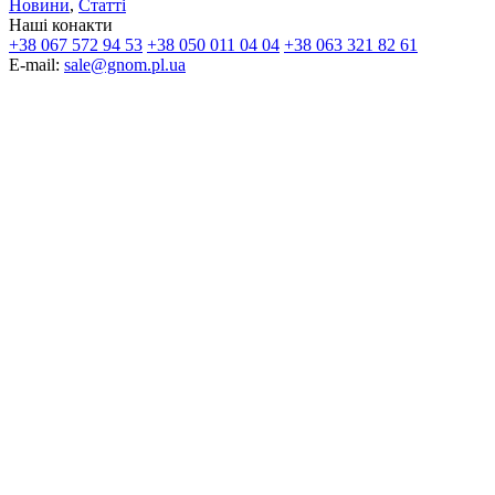
Новини
,
Статті
Наші конакти
+38 067 572 94 53
+38 050 011 04 04
+38 063 321 82 61
E-mail:
sale@gnom.pl.ua