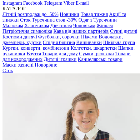
Instagram
Facebook
Telegram
Viber
E-mail
КАТАЛОГ
Літній розпродаж до -50%
Новинки
Товар тижня
Акції та
знижки
Сток
Туреччина сток -30%
Одяг з Туреччини
Малюкам
Хлопчикам
Дівчаткам
Чоловікам
Жінкам
Патріотична символіка
Кава від наших партнерів
Сукні дитячі
Костюми дитячі
Футболки, сорочки
Піжами
Водолазки,
джемпери, куртки
Спідня білизна
Вишиванки
Шкільна група
Куртки, конверти, комбінезони
Колготки, шкарпетки
Шапки,
рукавички
Взуття
Товари для дому
Сумки, рюкзаки
Товари
для новороджених
Дитячі іграшки
Канцелярські товари
Маски захисні
Новорічне
Сток