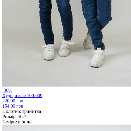
-30%
Худі дитяче 700-009
220.00 грн.
154.00 грн.
Полотно:
тринитка
Розмір:
56-72
Заміри:
в описі