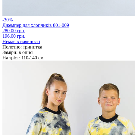
-30%
Джемпер для хлопчиків 801-009
280.00 грн.
196.00 грн.
Немає в наявності
Полотно:
тринитка
Заміри:
в описі
На зріст:
110-140 см