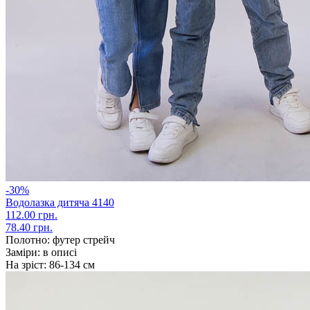
-30%
Водолазка дитяча 4140
112.00 грн.
78.40 грн.
Полотно:
футер стрейч
Заміри:
в описі
На зріст:
86-134 см