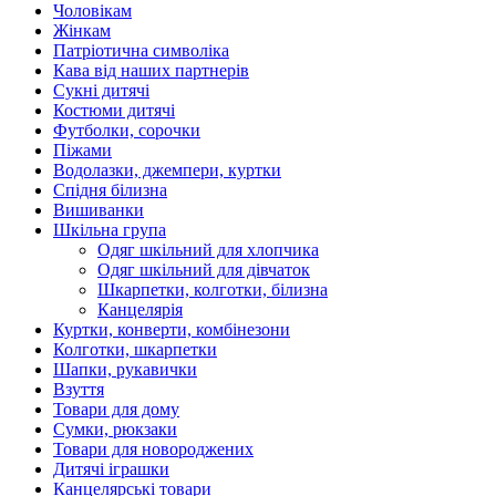
Чоловікам
Жінкам
Патріотична символіка
Кава від наших партнерів
Сукні дитячі
Костюми дитячі
Футболки, сорочки
Піжами
Водолазки, джемпери, куртки
Спідня білизна
Вишиванки
Шкільна група
Одяг шкільний для хлопчика
Одяг шкільний для дівчаток
Шкарпетки, колготки, білизна
Канцелярія
Куртки, конверти, комбінезони
Колготки, шкарпетки
Шапки, рукавички
Взуття
Товари для дому
Сумки, рюкзаки
Товари для новороджених
Дитячі іграшки
Канцелярські товари