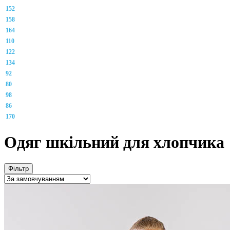
152
158
164
110
122
134
92
80
98
86
170
Одяг шкільний для хлопчика
Фільтр