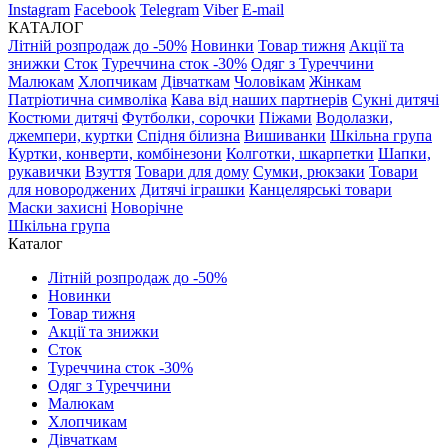
Instagram
Facebook
Telegram
Viber
E-mail
КАТАЛОГ
Літній розпродаж до -50%
Новинки
Товар тижня
Акції та
знижки
Сток
Туреччина сток -30%
Одяг з Туреччини
Малюкам
Хлопчикам
Дівчаткам
Чоловікам
Жінкам
Патріотична символіка
Кава від наших партнерів
Сукні дитячі
Костюми дитячі
Футболки, сорочки
Піжами
Водолазки,
джемпери, куртки
Спідня білизна
Вишиванки
Шкільна група
Куртки, конверти, комбінезони
Колготки, шкарпетки
Шапки,
рукавички
Взуття
Товари для дому
Сумки, рюкзаки
Товари
для новороджених
Дитячі іграшки
Канцелярські товари
Маски захисні
Новорічне
Шкільна група
Каталог
Літній розпродаж до -50%
Новинки
Товар тижня
Акції та знижки
Сток
Туреччина сток -30%
Одяг з Туреччини
Малюкам
Хлопчикам
Дівчаткам