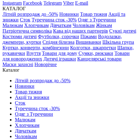
Instagram
Facebook
Telegram
Viber
E-mail
КАТАЛОГ
Літній розпродаж до -50%
Новинки
Товар тижня
Акції та
знижки
Сток
Туреччина сток -30%
Одяг з Туреччини
Малюкам
Хлопчикам
Дівчаткам
Чоловікам
Жінкам
Патріотична символіка
Кава від наших партнерів
Сукні дитячі
Костюми дитячі
Футболки, сорочки
Піжами
Водолазки,
джемпери, куртки
Спідня білизна
Вишиванки
Шкільна група
Куртки, конверти, комбінезони
Колготки, шкарпетки
Шапки,
рукавички
Взуття
Товари для дому
Сумки, рюкзаки
Товари
для новороджених
Дитячі іграшки
Канцелярські товари
Маски захисні
Новорічне
Каталог
Літній розпродаж до -50%
Новинки
Товар тижня
Акції та знижки
Сток
Туреччина сток -30%
Одяг з Туреччини
Малюкам
Хлопчикам
Дівчаткам
Чоловікам