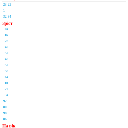
23-25
1
32-34
Зріст
104
116
128
140
152
146
152
158
164
110
122
134
92
80
98
86
На вік