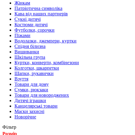
Жінкам
Патріотична символіка
Кава від наших партнерів
Сукні дитячі
Костюми дитячі
Футболки, сорочки
Піжами
Водолазки, джемпери, куртки
Спідня білизна
Вишиванки
Шкільна група
Куртки, конверти, комбінезони
Колготки, шкарпетки
Шапки, рукавички
Взуття
Товари для дому
Сумки, рюкзаки
Товари для новороджених
Дитячі іграшки
Канцелярські товари
Маски захисні
Новорічне
Фільтр
Розмір