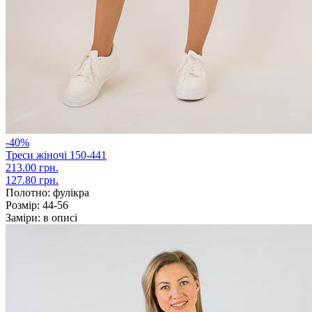
-40%
Треси жіночі 150-441
213.00 грн.
127.80 грн.
Полотно:
фулікра
Розмір:
44-56
Заміри:
в описі