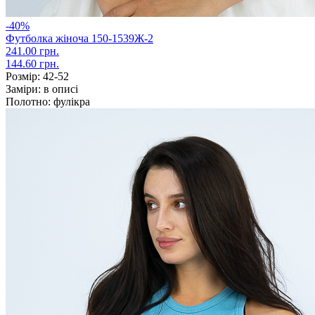
-40%
Футболка жіноча 150-1539Ж-2
241.00 грн.
144.60 грн.
Розмір:
42-52
Заміри:
в описі
Полотно:
фулікра