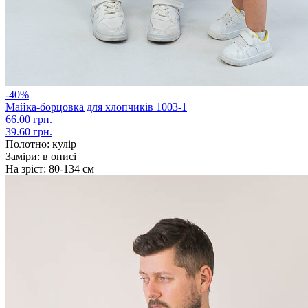
-40%
Майка-борцовка для хлопчиків 1003-1
66.00 грн.
39.60 грн.
Полотно:
кулір
Заміри:
в описі
На зріст:
80-134 см