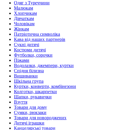
Одяг з Туреччини
Малюкам
Хлопчикам
Дівчаткам
Чоловікам
Жінкам
Патріотична символіка
Кава від наших партнерів
Сукні дитячі
Костюми дитячі
Футболки, сорочки
Піжами
Водолазки, джемпери, куртки
Спідня білизна
Вишиванки
Шкільна група
Куртки, конверти, комбінезони
Колготки, шкарпетки
Шапки, рукавички
Взуття
Товари для дому
Сумки, рюкзаки
Товари для новороджених
Дитячі іграшки
Канцелярські товари