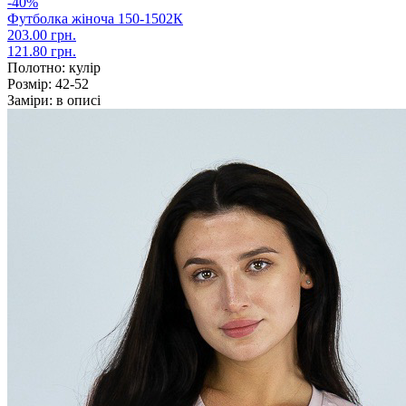
-40%
Футболка жіноча 150-1502К
203.00 грн.
121.80 грн.
Полотно:
кулір
Розмір:
42-52
Заміри:
в описі