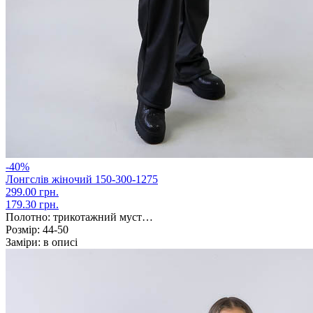
-40%
Лонгслів жіночий 150-300-1275
299.00 грн.
179.30 грн.
Полотно:
трикотажний муст…
Розмір:
44-50
Заміри:
в описі