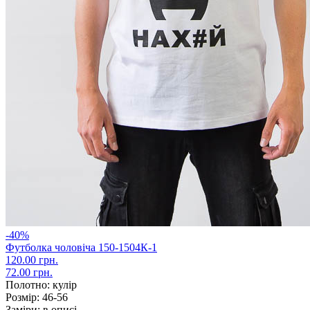
-40%
Футболка чоловіча 150-1504К-1
120.00 грн.
72.00 грн.
Полотно:
кулір
Розмір:
46-56
Заміри:
в описі