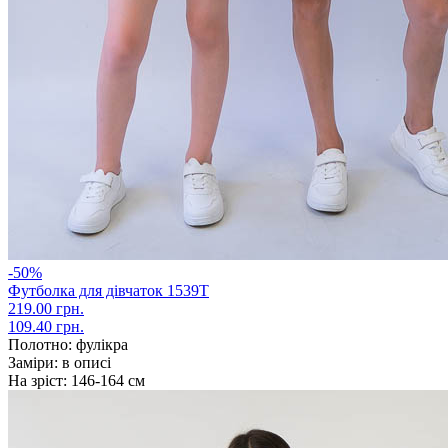
-50%
Футболка для дівчаток 1539Т
219.00 грн.
109.40 грн.
Полотно:
фулікра
Заміри:
в описі
На зріст:
146-164 см