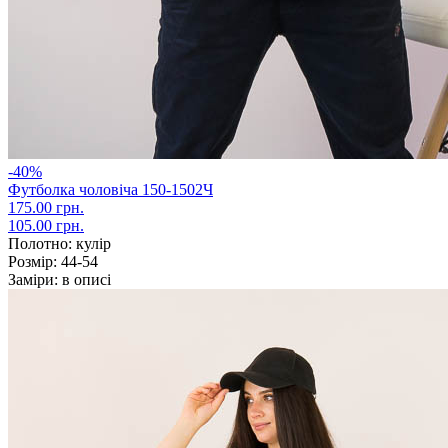
-40%
Футболка чоловіча 150-1502Ч
175.00 грн.
105.00 грн.
Полотно:
кулір
Розмір:
44-54
Заміри:
в описі