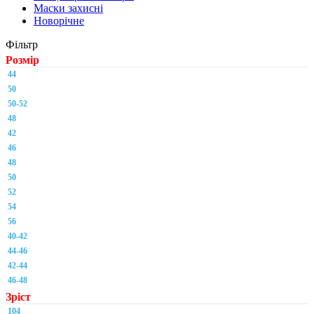
Маски захисні
Новорічне
Фільтр
Розмір
44
50
50-52
48
42
46
48
50
52
54
56
40-42
44-46
42-44
46-48
Зріст
104