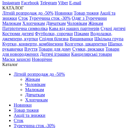
Instagram
Facebook
Telegram
Viber
E-mail
КАТАЛОГ
Літній розпродаж до -50%
Новинки
Товар тижня
Акції та
знижки
Сток
Туреччина сток -30%
Одяг з Туреччини
Малюкам
Хлопчикам
Дівчаткам
Чоловікам
Жінкам
Патріотична символіка
Кава від наших партнерів
Сукні дитячі
Костюми дитячі
Футболки, сорочки
Піжами
Водолазки,
джемпери, куртки
Спідня білизна
Вишиванки
Шкільна група
Куртки, конверти, комбінезони
Колготки, шкарпетки
Шапки,
рукавички
Взуття
Товари для дому
Сумки, рюкзаки
Товари
для новороджених
Дитячі іграшки
Канцелярські товари
Маски захисні
Новорічне
Каталог
Літній розпродаж до -50%
Жінкам
Чоловікам
Малюкам
Дівчаткам
Хлопчикам
Новинки
Товар тижня
Акції та знижки
Сток
Туреччина сток -30%