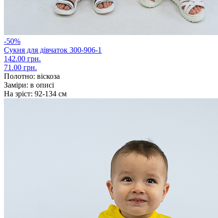
-50%
Сукня для дівчаток 300-906-1
142.00 грн.
71.00 грн.
Полотно:
віскоза
Заміри:
в описі
На зріст:
92-134 см