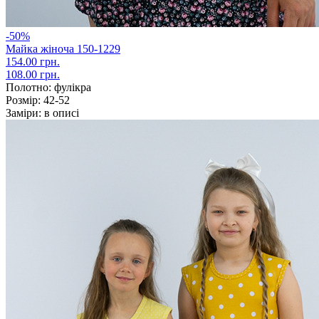
-50%
Майка жіноча 150-1229
154.00 грн.
108.00 грн.
Полотно:
фулікра
Розмір:
42-52
Заміри:
в описі