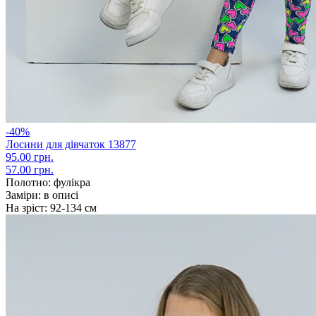
-40%
Лосини для дівчаток 13877
95.00 грн.
57.00 грн.
Полотно:
фулікра
Заміри:
в описі
На зріст:
92-134 см