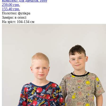
Комплект для дівчаток 1699
259.00 грн.
155.40 грн.
Полотно:
фулікра
Заміри:
в описі
На зріст:
104-134 см