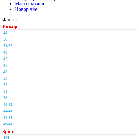
Маски захисні
Новорічне
Фільтр
Розмір
44
50
50-52
48
42
46
48
50
52
54
56
40-42
44-46
42-44
46-48
Зріст
104