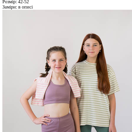
Розмір:
42-52
Заміри:
в описі