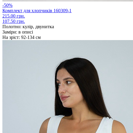
-50%
Комплект для хлопчиків 160309-1
215.00 грн.
107.50 грн.
Полотно:
кулір, двунитка
Заміри:
в описі
На зріст:
92-134 см