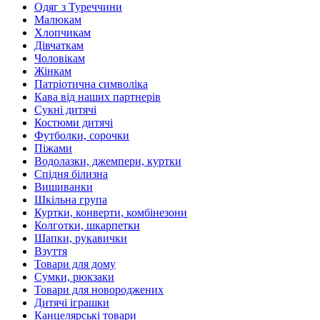
Одяг з Туреччини
Малюкам
Хлопчикам
Дівчаткам
Чоловікам
Жінкам
Патріотична символіка
Кава від наших партнерів
Сукні дитячі
Костюми дитячі
Футболки, сорочки
Піжами
Водолазки, джемпери, куртки
Спідня білизна
Вишиванки
Шкільна група
Куртки, конверти, комбінезони
Колготки, шкарпетки
Шапки, рукавички
Взуття
Товари для дому
Сумки, рюкзаки
Товари для новороджених
Дитячі іграшки
Канцелярські товари