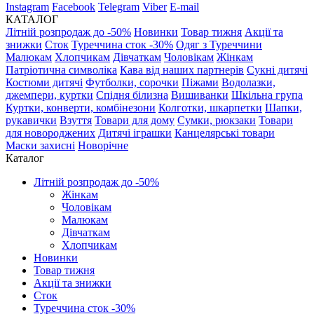
Instagram
Facebook
Telegram
Viber
E-mail
КАТАЛОГ
Літній розпродаж до -50%
Новинки
Товар тижня
Акції та
знижки
Сток
Туреччина сток -30%
Одяг з Туреччини
Малюкам
Хлопчикам
Дівчаткам
Чоловікам
Жінкам
Патріотична символіка
Кава від наших партнерів
Сукні дитячі
Костюми дитячі
Футболки, сорочки
Піжами
Водолазки,
джемпери, куртки
Спідня білизна
Вишиванки
Шкільна група
Куртки, конверти, комбінезони
Колготки, шкарпетки
Шапки,
рукавички
Взуття
Товари для дому
Сумки, рюкзаки
Товари
для новороджених
Дитячі іграшки
Канцелярські товари
Маски захисні
Новорічне
Каталог
Літній розпродаж до -50%
Жінкам
Чоловікам
Малюкам
Дівчаткам
Хлопчикам
Новинки
Товар тижня
Акції та знижки
Сток
Туреччина сток -30%