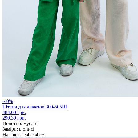
-40%
Штани для дівчаток 300-505Ш
484.00 грн.
290.30 грн.
Полотно:
муслін
Заміри:
в описі
На зріст:
134-164 см