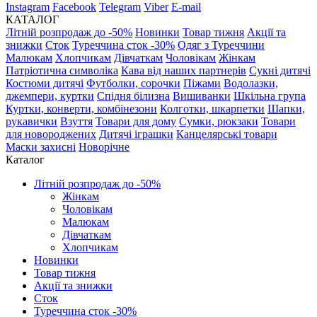
Instagram
Facebook
Telegram
Viber
E-mail
КАТАЛОГ
Літній розпродаж до -50%
Новинки
Товар тижня
Акції та
знижки
Сток
Туреччина сток -30%
Одяг з Туреччини
Малюкам
Хлопчикам
Дівчаткам
Чоловікам
Жінкам
Патріотична символіка
Кава від наших партнерів
Сукні дитячі
Костюми дитячі
Футболки, сорочки
Піжами
Водолазки,
джемпери, куртки
Спідня білизна
Вишиванки
Шкільна група
Куртки, конверти, комбінезони
Колготки, шкарпетки
Шапки,
рукавички
Взуття
Товари для дому
Сумки, рюкзаки
Товари
для новороджених
Дитячі іграшки
Канцелярські товари
Маски захисні
Новорічне
Каталог
Літній розпродаж до -50%
Жінкам
Чоловікам
Малюкам
Дівчаткам
Хлопчикам
Новинки
Товар тижня
Акції та знижки
Сток
Туреччина сток -30%