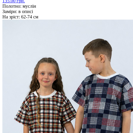
135.00 грн.
Полотно:
муслін
Заміри:
в описі
На зріст:
62-74 см