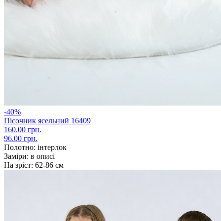
-40%
Пісочник ясельний 16409
160.00 грн.
96.00 грн.
Полотно:
інтерлок
Заміри:
в описі
На зріст:
62-86 см