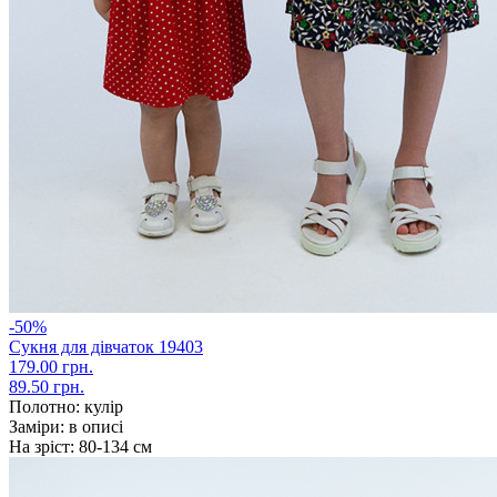
-50%
Сукня для дівчаток 19403
179.00 грн.
89.50 грн.
Полотно:
кулір
Заміри:
в описі
На зріст:
80-134 см