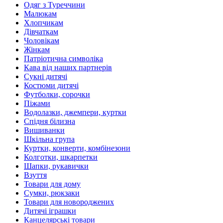
Одяг з Туреччини
Малюкам
Хлопчикам
Дівчаткам
Чоловікам
Жінкам
Патріотична символіка
Кава від наших партнерів
Сукні дитячі
Костюми дитячі
Футболки, сорочки
Піжами
Водолазки, джемпери, куртки
Спідня білизна
Вишиванки
Шкільна група
Куртки, конверти, комбінезони
Колготки, шкарпетки
Шапки, рукавички
Взуття
Товари для дому
Сумки, рюкзаки
Товари для новороджених
Дитячі іграшки
Канцелярські товари