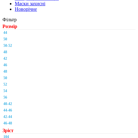
Маски захисні
Новорічне
Фільтр
Розмір
44
50
50-52
48
42
46
48
50
52
54
56
40-42
44-46
42-44
46-48
Зріст
104