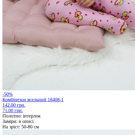
-50%
Комбінезон ясельний 18408-1
142.00 грн.
71.00 грн.
Полотно:
інтерлок
Заміри:
в описі
На зріст:
50-80 см