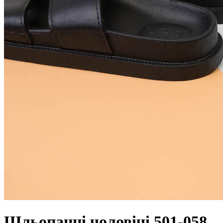
Шльопанці чоловічі 501-058