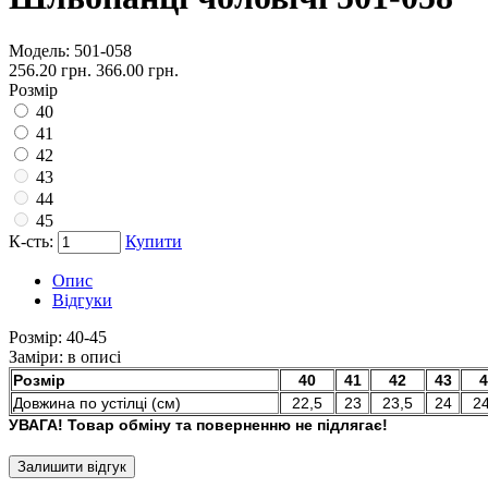
Модель:
501-058
256.20 грн.
366.00 грн.
Розмір
40
41
42
43
44
45
К-сть:
Купити
Опис
Відгуки
Розмір:
40-45
Заміри:
в описі
Розмір
40
41
42
43
4
Довжина по устілці (см)
22,5
23
23,5
24
24
УВАГА! Товар обміну та поверненню не підлягає!
Залишити відгук