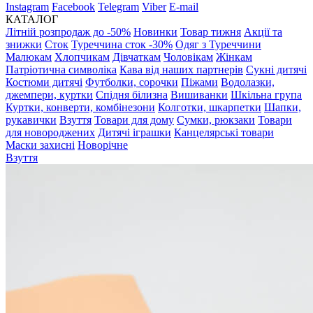
Instagram
Facebook
Telegram
Viber
E-mail
КАТАЛОГ
Літній розпродаж до -50%
Новинки
Товар тижня
Акції та
знижки
Сток
Туреччина сток -30%
Одяг з Туреччини
Малюкам
Хлопчикам
Дівчаткам
Чоловікам
Жінкам
Патріотична символіка
Кава від наших партнерів
Сукні дитячі
Костюми дитячі
Футболки, сорочки
Піжами
Водолазки,
джемпери, куртки
Спідня білизна
Вишиванки
Шкільна група
Куртки, конверти, комбінезони
Колготки, шкарпетки
Шапки,
рукавички
Взуття
Товари для дому
Сумки, рюкзаки
Товари
для новороджених
Дитячі іграшки
Канцелярські товари
Маски захисні
Новорічне
Взуття