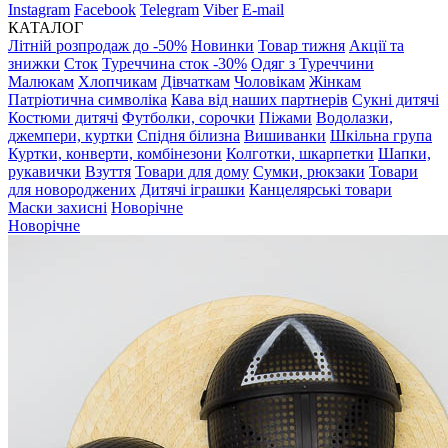
Instagram
Facebook
Telegram
Viber
E-mail
КАТАЛОГ
Літній розпродаж до -50%
Новинки
Товар тижня
Акції та
знижки
Сток
Туреччина сток -30%
Одяг з Туреччини
Малюкам
Хлопчикам
Дівчаткам
Чоловікам
Жінкам
Патріотична символіка
Кава від наших партнерів
Сукні дитячі
Костюми дитячі
Футболки, сорочки
Піжами
Водолазки,
джемпери, куртки
Спідня білизна
Вишиванки
Шкільна група
Куртки, конверти, комбінезони
Колготки, шкарпетки
Шапки,
рукавички
Взуття
Товари для дому
Сумки, рюкзаки
Товари
для новороджених
Дитячі іграшки
Канцелярські товари
Маски захисні
Новорічне
Новорічне