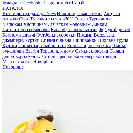
Instagram
Facebook
Telegram
Viber
E-mail
КАТАЛОГ
Літній розпродаж до -50%
Новинки
Товар тижня
Акції та
знижки
Сток
Туреччина сток -30%
Одяг з Туреччини
Малюкам
Хлопчикам
Дівчаткам
Чоловікам
Жінкам
Патріотична символіка
Кава від наших партнерів
Сукні дитячі
Костюми дитячі
Футболки, сорочки
Піжами
Водолазки,
джемпери, куртки
Спідня білизна
Вишиванки
Шкільна група
Куртки, конверти, комбінезони
Колготки, шкарпетки
Шапки,
рукавички
Взуття
Товари для дому
Сумки, рюкзаки
Товари
для новороджених
Дитячі іграшки
Канцелярські товари
Маски захисні
Новорічне
Новорічне