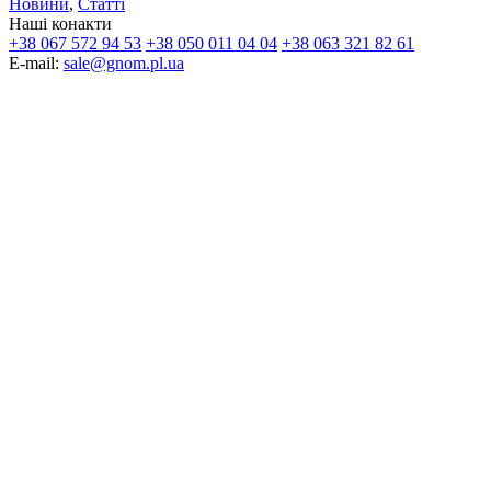
Новини
,
Статті
Наші конакти
+38 067 572 94 53
+38 050 011 04 04
+38 063 321 82 61
E-mail:
sale@gnom.pl.ua