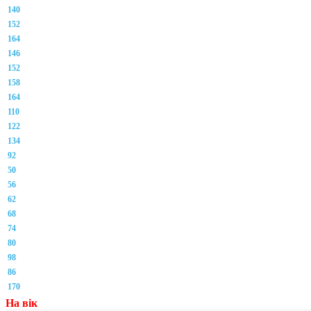
140
152
164
146
152
158
164
110
122
134
92
50
56
62
68
74
80
98
86
170
На вік