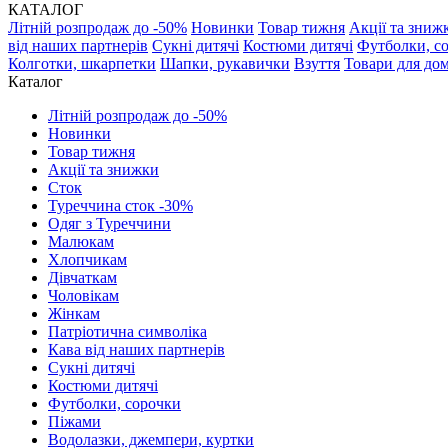
КАТАЛОГ
Літній розпродаж до -50%
Новинки
Товар тижня
Акції та зниж
від наших партнерів
Сукні дитячі
Костюми дитячі
Футболки, с
Колготки, шкарпетки
Шапки, рукавички
Взуття
Товари для до
Каталог
Літній розпродаж до -50%
Новинки
Товар тижня
Акції та знижки
Сток
Туреччина сток -30%
Одяг з Туреччини
Малюкам
Хлопчикам
Дівчаткам
Чоловікам
Жінкам
Патріотична символіка
Кава від наших партнерів
Сукні дитячі
Костюми дитячі
Футболки, сорочки
Піжами
Водолазки, джемпери, куртки