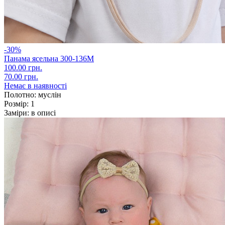
-30%
Панама ясельна 300-136М
100.00 грн.
70.00 грн.
Немає в наявності
Полотно:
муслін
Розмір:
1
Заміри:
в описі