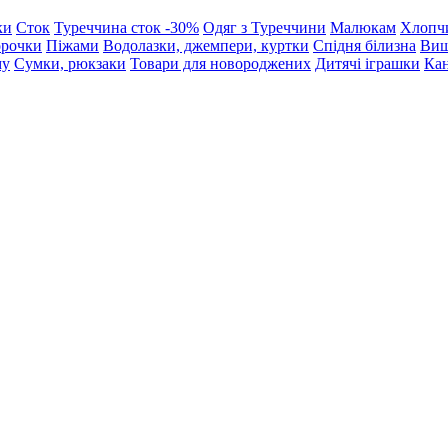
ки
Сток
Туреччина сток -30%
Одяг з Туреччини
Малюкам
Хлопч
орочки
Піжами
Водолазки, джемпери, куртки
Спідня білизна
Виш
му
Сумки, рюкзаки
Товари для новороджених
Дитячі іграшки
Кан