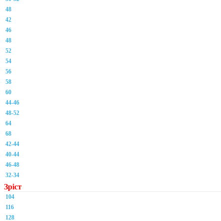
48
42
46
48
52
54
56
58
60
44-46
48-52
64
68
42-44
40-44
46-48
32-34
Зріст
104
116
128