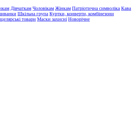
икам
Дівчаткам
Чоловікам
Жінкам
Патріотична символіка
Кава
иванки
Шкільна група
Куртки, конверти, комбінезони
целярські товари
Маски захисні
Новорічне