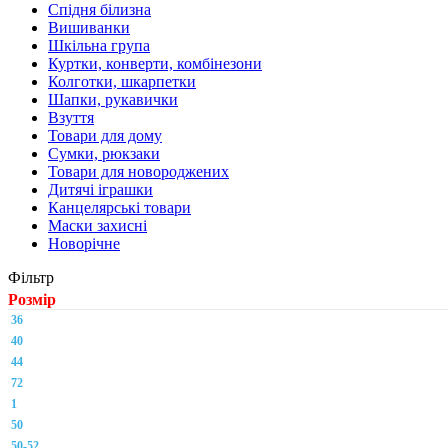
Спідня білизна
Вишиванки
Шкільна група
Куртки, конверти, комбінезони
Колготки, шкарпетки
Шапки, рукавички
Взуття
Товари для дому
Сумки, рюкзаки
Товари для новороджених
Дитячі іграшки
Канцелярські товари
Маски захисні
Новорічне
Фільтр
Розмір
36
40
44
72
1
50
50-52