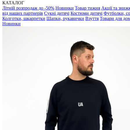
КАТАЛОГ
Літній розпродаж до -50%
Новинки
Товар тижня
Акції та зниж
від наших партнерів
Сукні дитячі
Костюми дитячі
Футболки, с
Колготки, шкарпетки
Шапки, рукавички
Взуття
Товари для до
Новинки