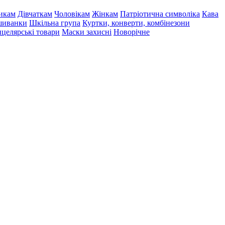
икам
Дівчаткам
Чоловікам
Жінкам
Патріотична символіка
Кава
иванки
Шкільна група
Куртки, конверти, комбінезони
целярські товари
Маски захисні
Новорічне