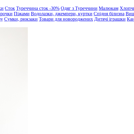
ки
Сток
Туреччина сток -30%
Одяг з Туреччини
Малюкам
Хлопч
орочки
Піжами
Водолазки, джемпери, куртки
Спідня білизна
Виш
му
Сумки, рюкзаки
Товари для новороджених
Дитячі іграшки
Кан