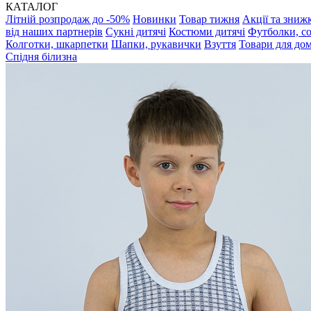
КАТАЛОГ
Літній розпродаж до -50%
Новинки
Товар тижня
Акції та зниж
від наших партнерів
Сукні дитячі
Костюми дитячі
Футболки, с
Колготки, шкарпетки
Шапки, рукавички
Взуття
Товари для до
Спідня білизна