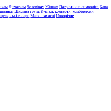
икам
Дівчаткам
Чоловікам
Жінкам
Патріотична символіка
Кава
иванки
Шкільна група
Куртки, конверти, комбінезони
целярські товари
Маски захисні
Новорічне