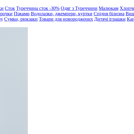
ки
Сток
Туреччина сток -30%
Одяг з Туреччини
Малюкам
Хлопч
орочки
Піжами
Водолазки, джемпери, куртки
Спідня білизна
Виш
му
Сумки, рюкзаки
Товари для новороджених
Дитячі іграшки
Кан