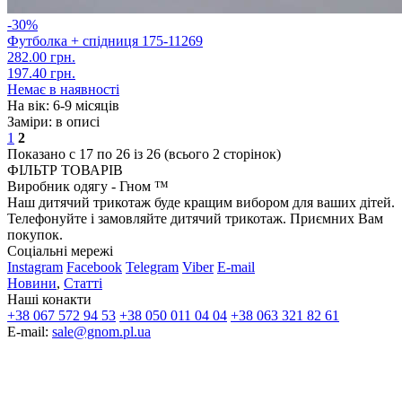
-30%
Футболка + спідниця 175-11269
282.00 грн.
197.40 грн.
Немає в наявності
На вік:
6-9 місяців
Заміри:
в описі
1
2
Показано с 17 по 26 із 26 (всього 2 сторінок)
ФІЛЬТР ТОВАРІВ
Виробник одягу - Гном ™
Наш дитячий трикотаж буде кращим вибором для ваших дітей.
Телефонуйте і замовляйте дитячий трикотаж. Приємних Вам
покупок.
Соціальні мережі
Instagram
Facebook
Telegram
Viber
E-mail
Новини
,
Статті
Наші конакти
+38 067 572 94 53
+38 050 011 04 04
+38 063 321 82 61
E-mail:
sale@gnom.pl.ua