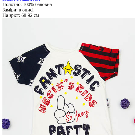
Полотно:
100% бавовна
Заміри:
в описі
На зріст:
68-92 см