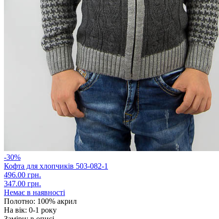
-30%
Кофта для хлопчиків 503-082-1
496.00 грн.
347.00 грн.
Немає в наявності
Полотно:
100% акрил
На вік:
0-1 року
Заміри:
в описі