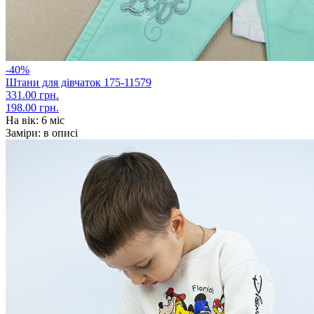
-40%
Штани для дівчаток 175-11579
331.00 грн.
198.00 грн.
На вік:
6 міс
Заміри:
в описі