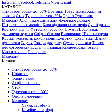
Instagram
Facebook
Telegram
Viber
E-mail
КАТАЛОГ
Літній розпродаж до -50%
Новинки
Товар тижня
Акції та
знижки
Сток
Туреччина сток -30%
Одяг з Туреччини
Малюкам
Хлопчикам
Дівчаткам
Чоловікам
Жінкам
Патріотична символіка
Кава від наших партнерів
Сукні дитячі
Костюми дитячі
Футболки, сорочки
Піжами
Водолазки,
джемпери, куртки
Спідня білизна
Вишиванки
Шкільна група
Куртки, конверти, комбінезони
Колготки, шкарпетки
Шапки,
рукавички
Взуття
Товари для дому
Сумки, рюкзаки
Товари
для новороджених
Дитячі іграшки
Канцелярські товари
Маски захисні
Новорічне
Малюкам
Каталог
Літній розпродаж до -50%
Новинки
Товар тижня
Акції та знижки
Сток
Туреччина сток -30%
Одяг з Туреччини
Малюкам
Сукні, сарафани
Комбінезони, боді