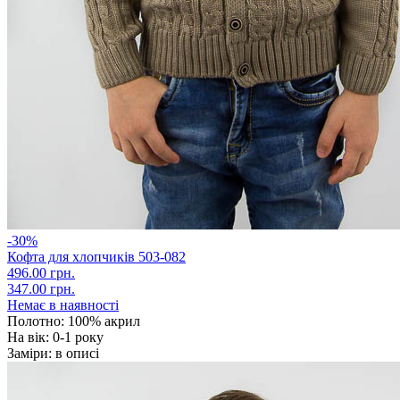
-30%
Кофта для хлопчиків 503-082
496.00 грн.
347.00 грн.
Немає в наявності
Полотно:
100% акрил
На вік:
0-1 року
Заміри:
в описі