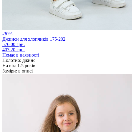
-30%
Джинси для хлопчиків 175-202
576.00 грн.
403.20 грн.
Немає в наявності
Полотно:
джинс
На вік:
1-5 років
Заміри:
в описі