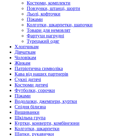
Костюми, комплекти
Повзунки, штанці, шорти
Льолі, кофточки
Піжами
Колготки, шкарпетки, шапочки
Товари для немовлят
Фартухи нагрудні
Турецький одяг
Хлопчикам
Дівчаткам
Чоловікам
Жінкам
Патріотична символіка
Кава від наших партнерів
Сукні дитячі
Костюми дитячі
Футболки, сорочки
Піжами
Водолазки, джемпери, куртки
Спідня білизна
Вишиванки
Шкільна група
Куртки, конверти, комбінезони
Колготки, шкарпетки
Шапки, рукавички