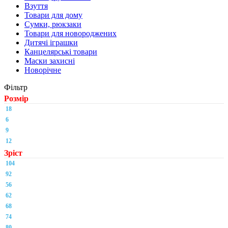
Взуття
Товари для дому
Сумки, рюкзаки
Товари для новороджених
Дитячі іграшки
Канцелярські товари
Маски захисні
Новорічне
Фільтр
Розмір
18
6
9
12
Зріст
104
92
56
62
68
74
80